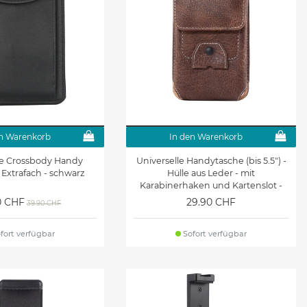
n Warenkorb
In den Warenkorb
le Crossbody Handy
Universelle Handytasche (bis 5.5") -
 Extrafach - schwarz
Hülle aus Leder - mit
Karabinerhaken und Kartenslot -
braun
0 CHF
29.90 CHF
39.90 CHF
fort verfügbar
Sofort verfügbar