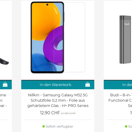
In den Warenkorb
In de
one
Nillkin - Samsung Galaxy M52 5G
Budi – 8-in-1
ni
Schutzfolie 0,2 mm - Folie aus
Functional 
ar -
gehärtetem Glas - H+ PRO Series
Se
12.90 CHF
24.90 CHF
Sofort verfügbar
So