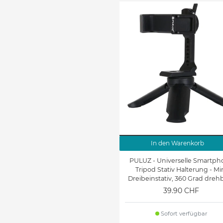
In den Warenkorb
PULUZ - Universelle Smartph
Tripod Stativ Halterung - Mi
Dreibeinstativ, 360 Grad drehb
schwarz
39.90 CHF
Sofort verfügbar