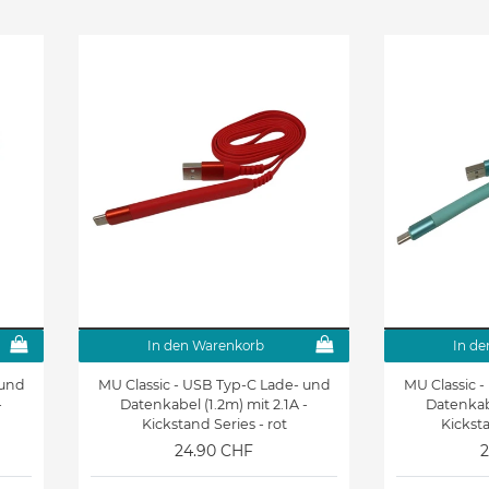
In den Warenkorb
In de
 und
MU Classic - USB Typ-C Lade- und
MU Classic 
-
Datenkabel (1.2m) mit 2.1A -
Datenkabe
Kickstand Series - rot
Kicksta
24.90 CHF
2