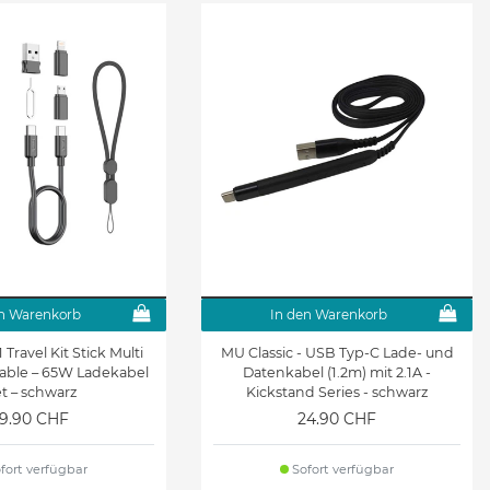
n Warenkorb
In den Warenkorb
 Travel Kit Stick Multi
MU Classic - USB Typ-C Lade- und
Cable – 65W Ladekabel
Datenkabel (1.2m) mit 2.1A -
t – schwarz
Kickstand Series - schwarz
19.90 CHF
24.90 CHF
fort verfügbar
Sofort verfügbar