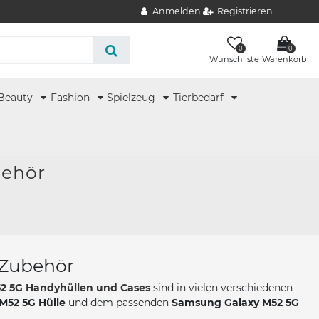
Anmelden
Registrieren
0
0
Wunschliste
Warenkorb
Beauty
Fashion
Spielzeug
Tierbedarf
behör
r
 Zubehör
2 5G Handyhüllen und Cases
sind in vielen verschiedenen
M52 5G Hülle
und dem passenden
Samsung Galaxy M52 5G