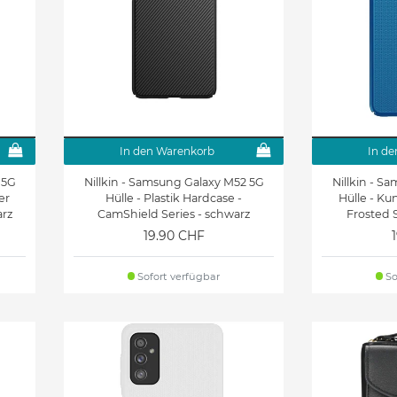
In den Warenkorb
In de
 5G
Nillkin - Samsung Galaxy M52 5G
Nillkin - S
er
Hülle - Plastik Hardcase -
Hülle - Ku
arz
CamShield Series - schwarz
Frosted S
19.90 CHF
Sofort verfügbar
So