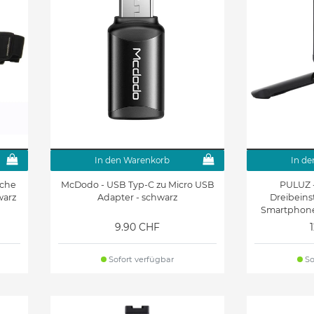
In den Warenkorb
In de
sche
McDodo - USB Typ-C zu Micro USB
PULUZ -
warz
Adapter - schwarz
Dreibeinst
Smartphones
9.90 CHF
Sofort verfügbar
So