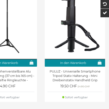
1
t
n Warenkorb
In den Warenkorb
henverstellbare Alu
PULUZ - Universelle Smartphone
ung (37 cm bis 165 cm) -
Tripod Stativ Halterung - Mini
elfie Ringleuchte -
Dreibeinstativ Handheld Grip
schwarz
Series - schwarz
4.90 CHF
19.50 CHF
24.90 CHF
fort verfügbar
Sofort verfügbar