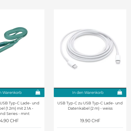
n Warenkorb
In den Warenkorb
- USB Typ-C Lade- und
USB Typ-C zu USB Typ-C Lade- und
l (1.2m) mit 2.1A -
Datenkabel (2 m) - weiss
nd Series - mint
4.90 CHF
19.90 CHF