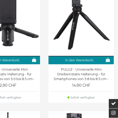
n Warenkorb
In den Warenkorb
 Universelle Mini
PULUZ - Universelle Mini
ativ Halterung - für
Dreibeinstativ Halterung - für
 von 5.0 bis 8.5 cm -
Smartphones von 5.8 bis 8.5 cm -
schwarz
schwarz
12.90 CHF
14.90 CHF
fort verfügbar
Sofort verfügbar
Z
F