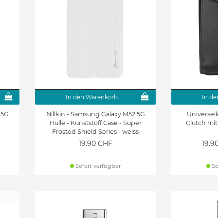
In den Warenkorb
In de
 5G
Nillkin - Samsung Galaxy M52 5G
Universel
Hülle - Kunststoff Case - Super
Clutch mit
Frosted Shield Series - weiss
19.90 CHF
19.9
Sofort verfügbar
So