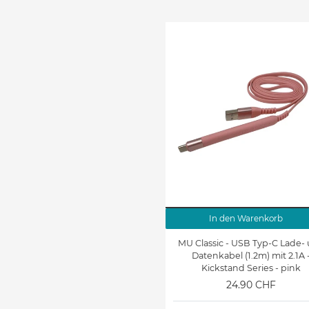
In den Warenkorb
MU Classic - USB Typ-C Lade-
Datenkabel (1.2m) mit 2.1A 
Kickstand Series - pink
24.90 CHF