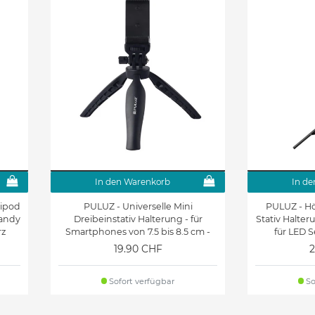
In den Warenkorb
In de
ripod
PULUZ - Universelle Mini
PULUZ - Hö
Handy
Dreibeinstativ Halterung - für
Stativ Halter
rz
Smartphones von 7.5 bis 8.5 cm -
für LED S
schwarz
19.90 CHF
2
Sofort verfügbar
So