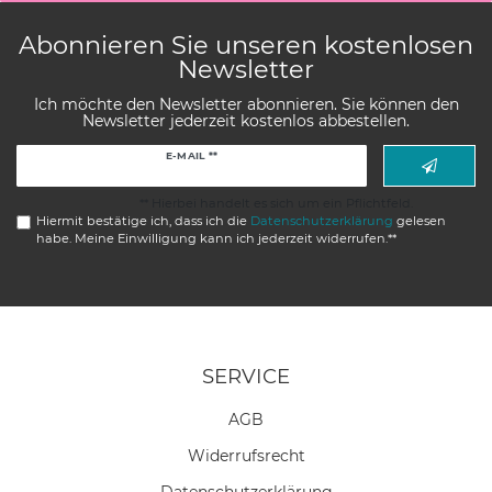
Abonnieren Sie unseren kostenlosen
Newsletter
Ich möchte den Newsletter abonnieren. Sie können den
Newsletter jederzeit kostenlos abbestellen.
Newsletter
E-MAIL **
Honig
** Hierbei handelt es sich um ein Pflichtfeld.
Hiermit bestätige ich, dass ich die
Daten­schutz­erklärung
gelesen
habe. Meine Einwilligung kann ich jederzeit widerrufen.**
SERVICE
AGB
Widerrufs­recht
Daten­schutz­erklärung