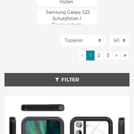
Hüllen
Samsung Galaxy S22
Schutzfolien /
Displayschutz
Samsung Galaxy S22 Kabel
und Adapter
Samsung Galaxy S22
1
2
3
Stromversorgung
Samsung Galaxy S22
Halterungen
FILTER
Samsung Galaxy S22
Audio
Samsung Galaxy S22 Selfie-
und Fotozubehör
Samsung Galaxy S22
Eingabegeräte