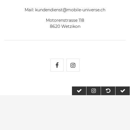
Mail:
kundendienst@mobile-universe.ch
Motorenstrasse 118
8620 Wetzikon
Mobile Universe auf Fac
Mobile Universe auf
2026 Mobile Universe
| copyright & design by mediaria®
*Alle Preise inkl. MwSt., zzgl. Versandkosten