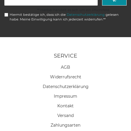
Honig
** Hierbei handelt es sich um ein Pflichtfeld.
Hiermit bestätige ich, dass ich die
Daten­schutz­erklärung
gelesen
habe. Meine Einwilligung kann ich jederzeit widerrufen.**
SERVICE
AGB
Widerrufs­recht
Daten­schutz­erklärung
Impressum
Kontakt
Versand
Zahlungsarten