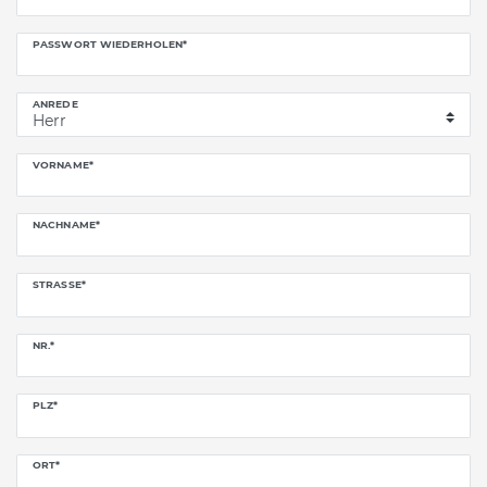
PASSWORT WIEDERHOLEN*
ANREDE
VORNAME*
NACHNAME*
STRASSE*
NR.*
PLZ*
ORT*