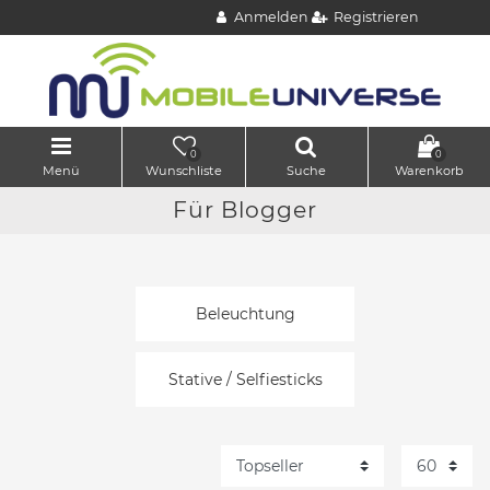
Anmelden
Registrieren
0
0
Menü
Wunschliste
Suche
Warenkorb
Für Blogger
Beleuchtung
Stative / Selfiesticks
Mikrofon