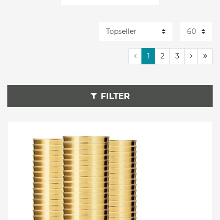
Mehrweggeschirr
Kuchentopper
1
2
3
Kerzen
FILTER
18. Geburtstag
30. Geburtstag
40. Geburtstag
50. Geburtstag