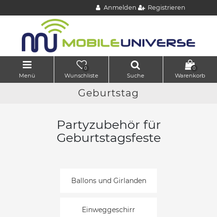
Anmelden
Registrieren
0
0
Menü
Wunschliste
Suche
Warenkorb
Geburtstag
Partyzubehör für
Geburtstagsfeste
Ballons und Girlanden
Einweggeschirr