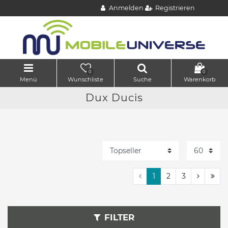
Anmelden
Registrieren
0
0
Menü
Wunschliste
Suche
Warenkorb
Dux Ducis
1
2
3
FILTER