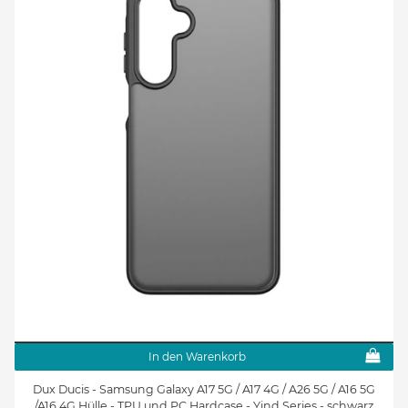
In den Warenkorb
Dux Ducis - Samsung Galaxy A17 5G / A17 4G / A26 5G / A16 5G
/A16 4G Hülle - TPU und PC Hardcase - Yind Series - schwarz