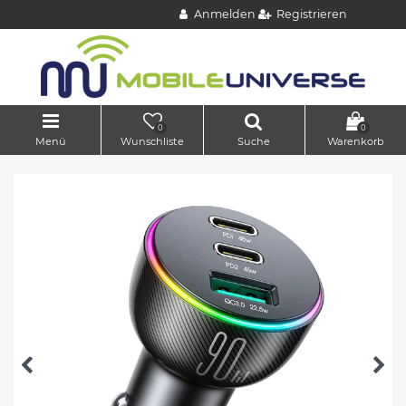
Anmelden
Registrieren
0
0
Menü
Wunschliste
Suche
Warenkorb