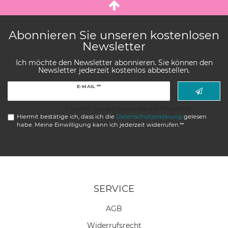
Abonnieren Sie unseren kostenlosen
Newsletter
Ich möchte den Newsletter abonnieren. Sie können den
Newsletter jederzeit kostenlos abbestellen.
Newsletter
E-MAIL **
Honig
** Hierbei handelt es sich um ein Pflichtfeld.
Hiermit bestätige ich, dass ich die
Daten­schutz­erklärung
gelesen
habe. Meine Einwilligung kann ich jederzeit widerrufen.**
SERVICE
AGB
Widerrufs­recht