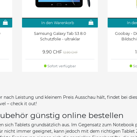
In den Warenkorb
In de
0
Samsung Galaxy Tab S3 8.0
Goobay - Di
Schutzfolie - ultraklar
Bildsch
9.90 CHF
12.90 CHF
Sofort verfügbar
So
er nach Leistung und kleinem Preis Ausschau hält, findet bei di
el – check it out!
ubehör günstig online bestellen
en sich Tablets grundsätzlich aus. Im Gegensatz zum Notebook pa
für nicht immer geeignet, kann jedoch mit dem richtigen Table