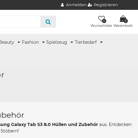
Anmelden
Registrieren
0
0
Wunschliste
Warenkorb
Beauty
Fashion
Spielzeug
Tierbedarf
ör
ubehör
ung Galaxy Tab S3 8.0 Hüllen und Zubehör
aus. Entdecken
 Stöbern!