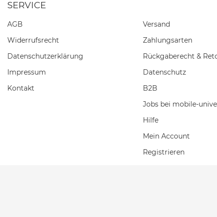
SERVICE
AGB
Versand
Widerrufs­recht
Zahlungsarten
Daten­schutz­erklärung
Rückgaberecht & Ret
Impressum
Datenschutz
Kontakt
B2B
Jobs bei mobile-unive
Hilfe
Mein Account
Registrieren
Einkaufswagen
Wunschliste