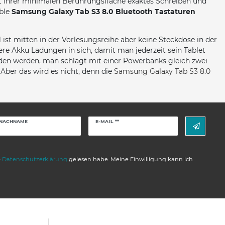
it ihrer minimalen Berührungsfläche exaktes Schreiben und
ible
Samsung Galaxy Tab S3 8.0 Bluetooth Tastaturen
st mitten in der Vorlesungsreihe aber keine Steckdose in der
ere Akku Ladungen in sich, damit man jederzeit sein Tablet
den werden, man schlägt mit einer Powerbanks gleich zwei
Aber das wird es nicht, denn die
Samsung Galaxy Tab S3 8.0
Newsletter
NACHNAME
E-MAIL **
Honig
e
Daten­schutz­erklärung
gelesen habe. Meine Einwilligung kann ich