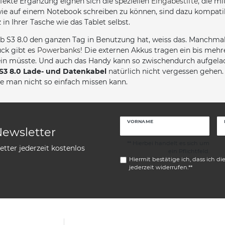
rfekte Ergänzung eignen sich die speziellen
Eingabestifte
, die m
ie auf einem Notebook schreiben zu können, sind dazu kompat
 in Ihrer Tasche wie das Tablet selbst.
S3 8.0 den ganzen Tag in Benutzung hat, weiss das. Manchmal i
ück gibt es
Powerbanks
! Die externen Akkus tragen ein bis mehr
sein müsste. Und auch das Handy kann so zwischendurch aufgela
S3 8.0 Lade- und Datenkabel
natürlich nicht vergessen gehen. 
die man nicht so einfach missen kann.
VORNAME
Newsletter
** Hierbei handelt es sich um
tter jederzeit kostenlos
ein Pflichtfeld.
Hiermit bestätige ich, dass ich di
jederzeit widerrufen.**