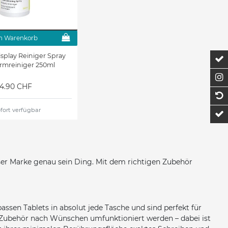
n Warenkorb
splay Reiniger Spray
Z
irmreiniger 250ml
F
14.90 CHF
1
fort verfügbar
t
eser Marke genau sein Ding. Mit dem richtigen Zubehör
ssen Tablets in absolut jede Tasche und sind perfekt für
t Zubehör nach Wünschen umfunktioniert werden – dabei ist