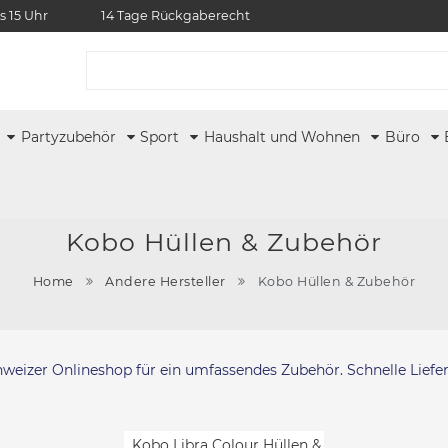
s 15 Uhr
14 Tage Rückgaberecht
r
Partyzubehör
Sport
Haushalt und Wohnen
Büro
Kobo Hüllen & Zubehör
Home
Andere Hersteller
Kobo Hüllen & Zubehör
chweizer Onlineshop für ein umfassendes Zubehör. Schnelle Lief
Kobo Libra Colour Hüllen &