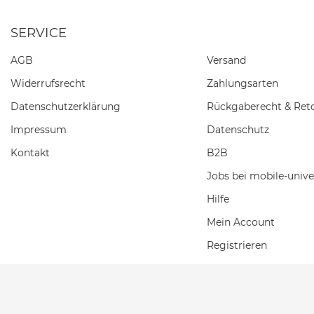
SERVICE
AGB
Versand
Widerrufs­recht
Zahlungsarten
Daten­schutz­erklärung
Rückgaberecht & Ret
Impressum
Datenschutz
Kontakt
B2B
Jobs bei mobile-unive
Hilfe
Mein Account
Registrieren
Einkaufswagen
Wunschliste