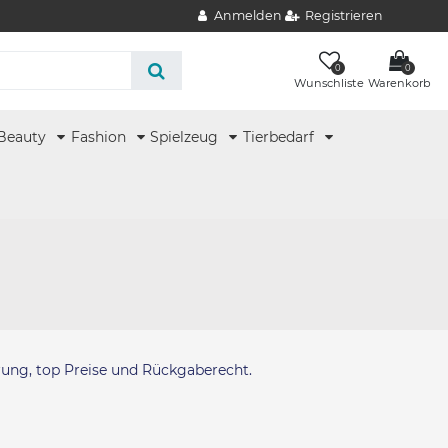
Anmelden
Registrieren
0
0
Wunschliste
Warenkorb
Beauty
Fashion
Spielzeug
Tierbedarf
erung, top Preise und Rückgaberecht.