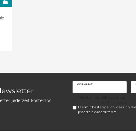
sic
VORNAME
Newsletter
** Hierbei handelt es sich um
tter jederzeit kostenlos
ein Pflichtfeld.
Hiermit bestätige ich, dass ich di
jederzeit widerrufen.**