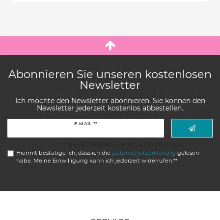
Abonnieren Sie unseren kostenlosen
Newsletter
Ich möchte den Newsletter abonnieren. Sie können den
Newsletter jederzeit kostenlos abbestellen.
Newsletter
E-MAIL **
Honig
** Hierbei handelt es sich um ein Pflichtfeld.
Hiermit bestätige ich, dass ich die
Daten­schutz­erklärung
gelesen
habe. Meine Einwilligung kann ich jederzeit widerrufen.**