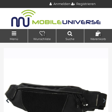
Anmelden
Registrieren
0
0
Menü
Wunschliste
Suche
Warenkorb