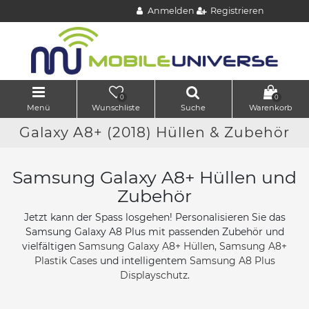
Anmelden
Registrieren
0
0
Menü
Wunschliste
Suche
Warenkorb
Galaxy A8+ (2018) Hüllen & Zubehör
Samsung Galaxy A8+ Hüllen und
Zubehör
Jetzt kann der Spass losgehen! Personalisieren Sie das
Samsung Galaxy A8 Plus mit passenden Zubehör und
vielfältigen
Samsung Galaxy A8+ Hüllen
,
Samsung A8+
Plastik Cases
und intelligentem
Samsung A8 Plus
Displayschutz
.