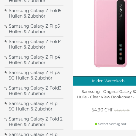
Hüllen & Zubehör
Galaxy J5 (2016 Edition)
Galaxy J5 Hüllen & Zubehö
Hüllen & Zubehör
Samsung Galaxy Z Fold5
Hüllen & Zubehör
Galaxy S5 Hüllen &
Galaxy S5 Mini Hüllen &
Samsung Galaxy Z Flip5
Zubehör
Zubehör
Hüllen & Zubehör
Galaxy S3 Mini Hüllen &
Galaxy S2 Hüllen &
Samsung Galaxy Z Fold4
Zubehör
Zubehör
Hüllen & Zubehör
Samsung Galaxy Z Flip4
Samsung Galaxy Xcover7
Samsung Galaxy Xcover7
Hüllen & Zubehör
Pro Hüllen & Zubehör
Hüllen & Zubehör
Samsung Galaxy Z Flip3
5G Hüllen & Zubehör
Galaxy Xcover 2 Hüllen &
Samsung Galaxy Xcover
In den Warenkorb
Zubehör
Pro Hüllen & Zubehör
Samsung Galaxy Z Fold3
Samsung - Original Galaxy S
Hüllen & Zubehör
Hülle - Clear View Bookcover -
Galaxy Tab 3 7.0 Hüllen &
Galaxy Tab 3 7.0 Lite Hülle
Samsung Galaxy Z Flip
Zubehör
& Zubehör
5G Hüllen & Zubehör
54.90 CHF
64.90 CHF
Samsung Galaxy Z Fold 2
Galaxy Tab A 8.0 (T350)
Galaxy Tab A 8.0 (2017)
Hüllen & Zubehör
Sofort verfügbar
Hüllen & Zubehör
Hüllen & Zubehör
Samsung Galaxy Z Flip