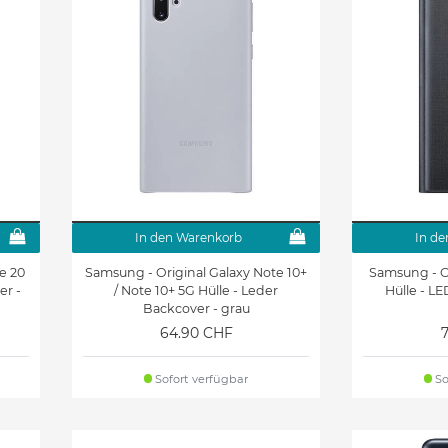
Zubehör
Zubehör
Galaxy A8+ (2018) Hüllen &
Galaxy A3 (2017 Edition)
Zubehör
Hüllen & Zubehör
Galaxy A5 Hüllen &
Galaxy A7 (2017 Edition)
Zubehör
Hüllen & Zubehör
Galaxy Ace 2 Hüllen &
Galaxy Ace 1 (S5830) Hüllen
Zubehör
& Zubehör
Galaxy Core/Core Duos
Galaxy Express Hüllen &
In den Warenkorb
In de
Hüllen & Zubehör
Zubehör
e 20
Samsung - Original Galaxy Note 10+
Samsung - Or
Galaxy Mini 2 Hüllen &
Galaxy Note 8 Hüllen &
er -
/ Note 10+ 5G Hülle - Leder
Hülle - L
Zubehör
Zubehör
Backcover - grau
64.90 CHF
Galaxy Note 3 Lite/Neo
Galaxy Note 2 Hüllen &
Hüllen & Zubehör
Zubehör
Sofort verfügbar
So
Galaxy J3 (2017 Edition)
Galaxy J3 (2016 Edition)
r
Hüllen & Zubehör
Hüllen & Zubehör