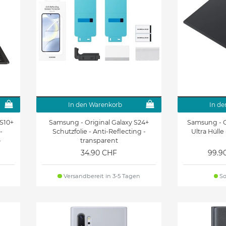
Samsung Galaxy Tab S8+
Samsung Galaxy Tab S8
Hüllen & Zubehör
Hüllen & Zubehör
E
Samsung Galaxy Tab A11+
Samsung Galaxy Tab A11
Hüllen & Zubehör
Hüllen & Zubehör
Samsung Galaxy Tab S6
Samsung Galaxy Tab A 8.4
Lite Hüllen & Zubehör
(2020) Hüllen & Zubehör
In den Warenkorb
In de
0
Samsung Galaxy Tab Active
Galaxy Tab S4 10.5 Hüllen &
 S10+
Samsung - Original Galaxy S24+
Samsung - O
2 8.0 Hüllen & Zubehör
Zubehör
-
Schutzfolie - Anti-Reflecting -
Ultra Hülle
-
transparent
Galaxy Note Pro/Tab Pro
&
Galaxy Tab S3 9.7 Hüllen &
34.90 CHF
99.9
12.2 (P900/T900) Hüllen &
Zubehör
Zubehör
Versandbereit in 3-5 Tagen
So
Galaxy S7 Hüllen &
Galaxy S7 Edge Hüllen &
Zubehör
Zubehör
n
Galaxy S6 Active Hüllen &
Galaxy A6 (2018) Hüllen &