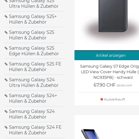
Samsung Galaxy S25
Hüllen & Zubehör
Hüllen & Zubehör
Ultra Hüllen & Zubehör
Samsung Galaxy S25+
Samsung Galaxy A23 5G
Samsung Galaxy A22 5G
Hüllen & Zubehör
Hüllen & Zubehör
Hüllen & Zubehör
Samsung Galaxy S25
Samsung Galaxy A17 4G
Samsung Galaxy A16 5G
Hüllen & Zubehör
Hüllen & Zubehör
Hüllen & Zubehör
Samsung Galaxy S25
Edge Hüllen & Zubehör
Samsung Galaxy A14 4G
Samsung Galaxy A13 5G
Artikel anzeigen
Hüllen & Zubehör
Hüllen & Zubehör
Samsung Galaxy S25 FE
Samsung Galaxy S7 Edge Orig
Hüllen & Zubehör
LED View Cover Handy Hülle (
Samsung Galaxy A07 4G
Samsung Galaxy A06 5G
NG935PB) - schwarz
Samsung Galaxy S24
Hüllen & Zubehör
Hüllen & Zubehör
67.90 CHF
Ultra Hüllen & Zubehör
69.90 CHF
Samsung Galaxy M53 5G
Samsung Galaxy M52 5G
Samsung Galaxy S24+
Hüllen & Zubehör
Hüllen & Zubehör
Ausverkauft
Hüllen & Zubehör
Galaxy Note 9 Hüllen &
Samsung Galaxy Tab S10
Samsung Galaxy S24
Hüllen & Zubehör
Zubehör
FE+ Hüllen & Zubehör
Samsung Galaxy S24 FE
Samsung Galaxy Tab S10+
Samsung Galaxy Tab S10
Hüllen & Zubehör
Hüllen & Zubehör
Lite Hüllen & Zubehör