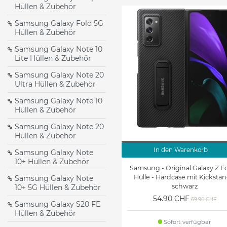
Hüllen & Zubehör
Galaxy Tab Pro 10.1
Galaxy Tab Pro 8.4
(T520/T525) Hüllen &
(T320/T321/T325) Hüllen &
Samsung Galaxy Fold 5G
Zubehör
Zubehör
Hüllen & Zubehör
Galaxy TabPro S Hüllen &
Samsung Galaxy Note 10
Samsung Galaxy Watch 8
Lite Hüllen & Zubehör
Zubehör
Samsung Galaxy Note 20
Galaxy Watch4 / Watch4
Samsung Galaxy Watch3
Ultra Hüllen & Zubehör
Classic Armbänder und
41mm Armbänder und
Zubehör
Zubehör
Samsung Galaxy Note 10
Hüllen & Zubehör
Galaxy Watch 46mm
Gear Fit 2 (SM-R360)
Armbänder und Zubehör
Armbänder & Zubehör
Samsung Galaxy Note 20
Hüllen & Zubehör
In den Warenkorb
Samsung Galaxy Note
10+ Hüllen & Zubehör
Samsung - Original Galaxy Z Fo
Hülle - Hardcase mit Kickstan
Samsung Galaxy Note
schwarz
10+ 5G Hüllen & Zubehör
54.90 CHF
69.90 CHF
Samsung Galaxy S20 FE
Hüllen & Zubehör
Sofort verfügbar