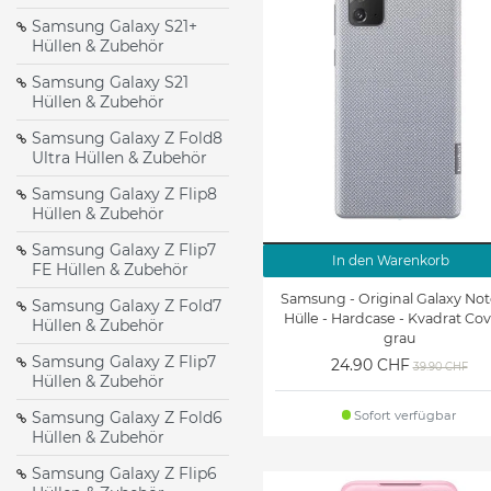
Zubehör
& Zubehör
Samsung Galaxy S21+
Galaxy A6+ (2018) Hüllen &
Galaxy A8 (2018) Hüllen &
Hüllen & Zubehör
Zubehör
Zubehör
Samsung Galaxy S21
Hüllen & Zubehör
Galaxy A5 (2017 Edition)
Galaxy A5 (2016 Edition)
Hüllen & Zubehör
Hüllen & Zubehör
Samsung Galaxy Z Fold8
Ultra Hüllen & Zubehör
Galaxy A8 Hüllen &
Galaxy Ace 3 Hüllen &
Samsung Galaxy Z Flip8
Zubehör
Zubehör
Hüllen & Zubehör
Galaxy C7 Hüllen &
Galaxy Core 2 Hüllen &
Samsung Galaxy Z Flip7
In den Warenkorb
Zubehör
Zubehör
FE Hüllen & Zubehör
Samsung - Original Galaxy Not
Samsung Galaxy Z Fold7
Galaxy Mega 5.8 Hüllen &
Galaxy Mega 6.3 Hüllen &
Hülle - Hardcase - Kvadrat Cov
Hüllen & Zubehör
Zubehör
Zubehör
grau
Samsung Galaxy Z Flip7
24.90 CHF
39.90 CHF
Galaxy Note 4 Hüllen &
Galaxy Note 3 Hüllen &
Hüllen & Zubehör
Zubehör
Zubehör
Sofort verfügbar
Samsung Galaxy Z Fold6
Hüllen & Zubehör
Galaxy J1 Ace Hüllen &
Galaxy J1 Hüllen & Zubehö
Zubehör
Samsung Galaxy Z Flip6