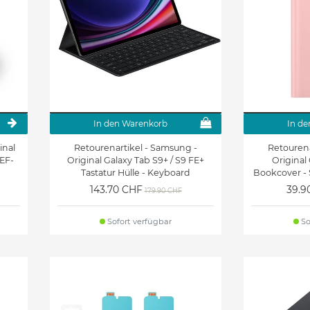
Hüllen & Zubehör
Hüllen & Zubehör
Samsung Galaxy A22 4G
Samsung Galaxy A21s
Hüllen & Zubehör
Hüllen & Zubehör
Samsung Galaxy A16 4G
Samsung Galaxy A15 5G
Hüllen & Zubehör
Hüllen & Zubehör
Samsung Galaxy A13 4G
Samsung Galaxy A12 Hüllen
In den Warenkorb
In de
Hüllen & Zubehör
& Zubehör
inal
Retourenartikel - Samsung -
Retourena
EF-
Original Galaxy Tab S9+ / S9 FE+
Original 
Samsung Galaxy A04s
Samsung Galaxy A03s
Tastatur Hülle - Keyboard
Bookcover -
Hüllen & Zubehör
Hüllen & Zubehör
Bookcover Slim - schwarz
143.70 CHF
39.9
179.90 CHF
Samsung Galaxy M33 5G
Samsung Galaxy M20
Hüllen & Zubehör
Hüllen & Zubehör
Sofort verfügbar
So
Samsung Galaxy Tab S11
Samsung Galaxy Tab S11
Ultra Hüllen & Zubehör
Hüllen & Zubehör
Samsung Galaxy Tab S9
Samsung Galaxy Tab S9+
Ultra Hüllen & Zubehör
Hüllen & Zubehör