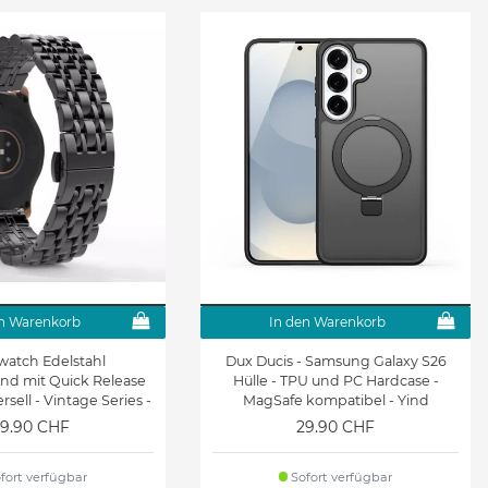
Galaxy Tab S2 8.0 Hüllen &
Galaxy Tab S2 9.7
Zubehör
Samsung Galaxy Watch6 /
Samsung Galaxy Watch 5 /
Watch6 Classic
Watch 5 Pro
Samsung Galaxy Watch
Galaxy Watch 42mm
Active Armbänder und
Armbänder und Zubehör
Zubehör
Gear S2 Classic
Gear S3 Classic/Frontier
n Warenkorb
In den Warenkorb
watch Edelstahl
Dux Ducis - Samsung Galaxy S26
nd mit Quick Release
Hülle - TPU und PC Hardcase -
sell - Vintage Series -
MagSafe kompatibel - Yind
schwarz
MagSafe Kickstand Series - schwarz
9.90 CHF
29.90 CHF
fort verfügbar
Sofort verfügbar