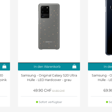
Galaxy J6+ Hüllen &
Galaxy J7 (2017 Edition)
r
Zubehör
Hüllen & Zubehör
Galaxy S5 Neo Hüllen &
Galaxy S5 Zoom Hüllen &
Zubehör
Zubehör
Galaxy S Duos Hüllen &
Galaxy Pocket 2 Hüllen &
Zubehör
Zubehör
Samsung Galaxy Xcover6
Samsung Galaxy Xcover 5
Pro Hüllen & Zubehör
Hüllen & Zubehör
Galaxy Tab 4 10.1
Galaxy Tab 4 8.0
In den Warenkorb
In de
(T530/T531/T533/T535) Hüllen
(T330/T331/T335) Hüllen &
& Zubehör
Zubehör
20
Samsung - Original Galaxy S20 Ultra
Samsung - Or
 pink
Hülle - LED Hardcover - grau
Hülle - L
n
Galaxy Tab 3 10.1 Hüllen &
Galaxy Tab 2 7.0 Hüllen &
Zubehör
Zubehör
49.90 CHF
69.9
64.90 CHF
Galaxy Tab A 9.7
Galaxy Tab Active 8.0
Sofort verfügbar
So
(T550/T555) Hüllen &
Hüllen & Zubehör
Zubehör