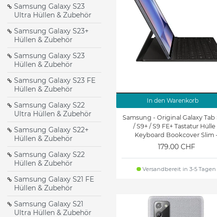
Samsung Galaxy S23
Ultra Hüllen & Zubehör
Samsung Galaxy Tab S9
Samsung Galaxy Tab S8
FE+ Hüllen & Zubehör
Ultra Hüllen & Zubehör
Samsung Galaxy S23+
Hüllen & Zubehör
Samsung Galaxy Tab S7+
Samsung Galaxy Tab S7 F
Samsung Galaxy S23
Hüllen & Zubehör
Hüllen & Zubehör
Hüllen & Zubehör
Samsung Galaxy S23 FE
Samsung Galaxy Tab A8
Samsung Galaxy Tab S6
Hüllen & Zubehör
(2021) Hüllen & Zubehör
Hüllen & Zubehör
In den Warenkorb
Samsung Galaxy S22
Samsung Galaxy Tab A7
Samsung Galaxy Tab A 8.
Ultra Hüllen & Zubehör
Samsung - Original Galaxy Tab
Lite 8.7 Hüllen & Zubehör
(2019) Hüllen & Zubehör
/ S9+ / S9 FE+ Tastatur Hülle 
Samsung Galaxy S22+
Keyboard Bookcover Slim 
Hüllen & Zubehör
Galaxy Note 8.0
schwarz
Galaxy Tab S3 8.0 Hüllen 
179.00 CHF
(N5100/N5110) Hüllen &
Samsung Galaxy S22
Zubehör
Zubehör
Hüllen & Zubehör
Versandbereit in 3-5 Tagen
Galaxy S8 Hüllen &
Galaxy S8 Plus Hüllen &
Samsung Galaxy S21 FE
Hüllen & Zubehör
Zubehör
Zubehör
Samsung Galaxy S21
Galaxy S6 Edge Hüllen &
Galaxy S6 Edge Plus Hülle
Ultra Hüllen & Zubehör