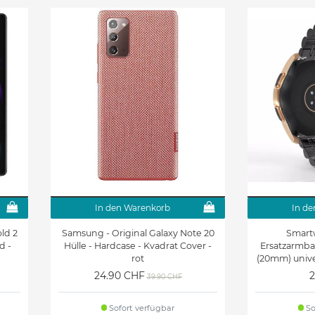
Galaxy Tab S 10.5
Galaxy Tab S 8.4
(T800/T801/T805) Hüllen &
(T700/T701/T705) Hüllen &
Zubehör
Zubehör
Samsung Galaxy Watch
Samsung Galaxy Watch7
Ultra
Samsung Galaxy Watch3
Samsung Galaxy Watch
45mm Armbänder und
Active 2 Armbänder und
Zubehör
Zubehör
Gear Fit (SM-R350)
Gear S2 Armbänder
Armbänder & Zubehör
Gear Sport Armbänder und
In den Warenkorb
In de
Zubehör
ld 2
Samsung - Original Galaxy Note 20
Smart
d -
Hülle - Hardcase - Kvadrat Cover -
Ersatzarmba
rot
(20mm) univer
24.90 CHF
2
39.90 CHF
Sofort verfügbar
So