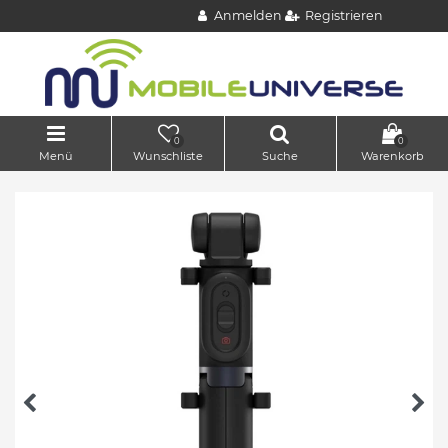
Anmelden
Registrieren
0
0
Menü
Wunschliste
Suche
Warenkorb