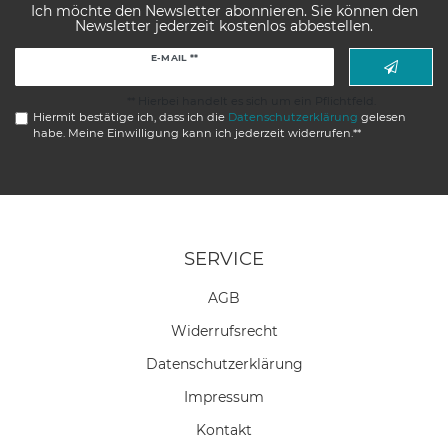
Ich möchte den Newsletter abonnieren. Sie können den
Newsletter jederzeit kostenlos abbestellen.
Newsletter
E-MAIL **
Honig
** Hierbei handelt es sich um ein Pflichtfeld.
Hiermit bestätige ich, dass ich die
Daten­schutz­erklärung
gelesen
habe. Meine Einwilligung kann ich jederzeit widerrufen.**
SERVICE
AGB
Widerrufs­recht
Daten­schutz­erklärung
Impressum
Kontakt