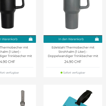
n Warenkorb
In den Warenkorb
l Thermobecher mit
Edelstahl Thermobecher mit
halm (1 Liter) -
Strohhalm (1 Liter) -
ger Trinkbecher mit
Doppelwandiger Trinkbecher mit
ckel - Brew Series -
Griff + Deckel - Brew Series - grau
4.90 CHF
24.90 CHF
schwarz
fort verfügbar
Sofort verfügbar