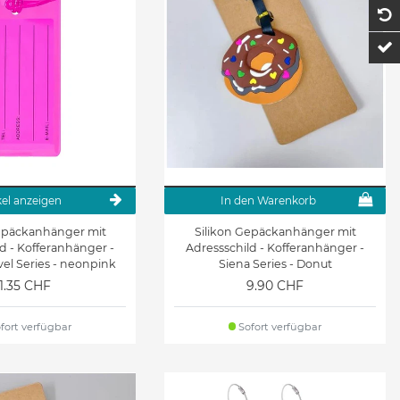
1
t
kel anzeigen
In den Warenkorb
Gepäckanhänger mit
Silikon Gepäckanhänger mit
d - Kofferanhänger -
Adressschild - Kofferanhänger -
vel Series - neonpink
Siena Series - Donut
1.35 CHF
9.90 CHF
fort verfügbar
Sofort verfügbar