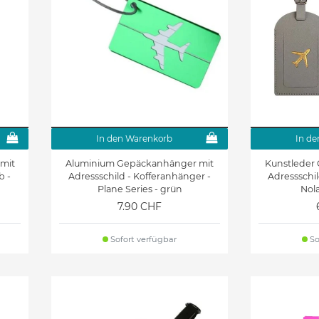
In den Warenkorb
In de
 mit
Aluminium Gepäckanhänger mit
Kunstleder
b -
Adressschild - Kofferanhänger -
Adressschil
Plane Series - grün
Nola
7.90 CHF
Sofort verfügbar
So