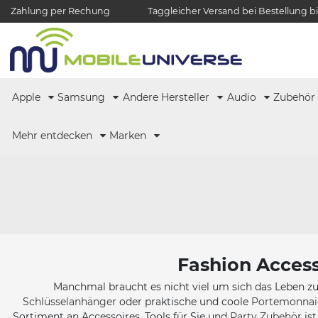
Zahlung per Rechung
Taggleicher Versand bei Bestellung bi
Apple
Samsung
Andere Hersteller
Audio
Zubehö
Mehr entdecken
Marken
Fashion Access
Manchmal braucht es nicht viel um sich das Leben zu
Schlüsselanhänger
oder praktische und coole
Portemonnai
Sortiment an Accessoires, Tools für Sie und
Party Zubehör
ist