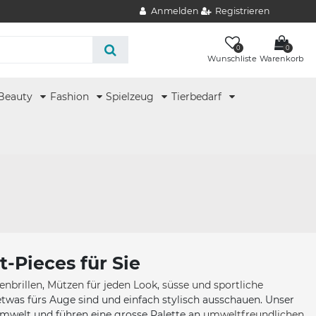
Anmelden
Registrieren
0
0
Wunschliste
Warenkorb
Beauty
Fashion
Spielzeug
Tierbedarf
-Pieces für Sie
enbrillen
,
Mützen für jeden Look
,
süsse und sportliche
twas fürs Auge sind und einfach stylisch ausschauen. Unser
Umwelt und führen eine grosse Palette an
umweltfreundlichen