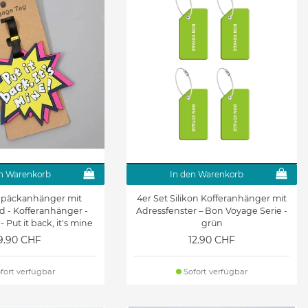
n Warenkorb
In den Warenkorb
Gepäckanhänger mit
4er Set Silikon Kofferanhänger mit
d - Kofferanhänger -
Adressfenster – Bon Voyage Serie -
- Put it back, it's mine
grün
9.90 CHF
12.90 CHF
fort verfügbar
Sofort verfügbar