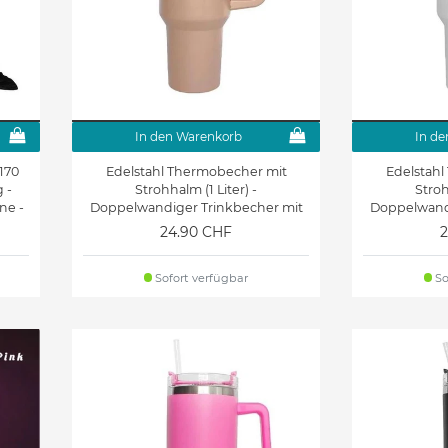
In den Warenkorb
In de
170
Edelstahl Thermobecher mit
Edelstah
 -
Strohhalm (1 Liter) -
Stroh
ne -
Doppelwandiger Trinkbecher mit
Doppelwandi
Griff + Deckel - Brew Series - beige
Griff + Decke
24.90 CHF
2
Sofort verfügbar
So