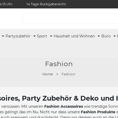
s 15 Uhr
14 Tage Rückgaberecht
r
Partyzubehör
Sport
Haushalt und Wohnen
Büro
Fashion
Home
Fashion
oires, Party Zubehör & Deko und It
 versüssen. Mit unseren
Fashion Accessoires
wie trendige
Sonn
es
gelingt das im Nu. Nicht nur dass unsere
Fashion Produkte
e
 auch preiswert und durchdacht. Denn wir denken auch an die 