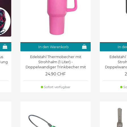
In den Warenkorb
In de
us
Edelstahl Thermobecher mit
Edelstah
idung
Strohhalm (1 Liter) -
Stroh
Doppelwandiger Trinkbecher mit
Doppelwandi
Griff + Deckel - Brew Series - pink
Griff + De
24.90 CHF
2
Sofort verfügbar
So