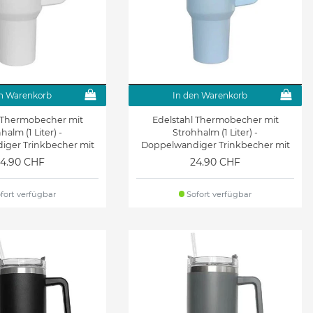
n Warenkorb
In den Warenkorb
l Thermobecher mit
Edelstahl Thermobecher mit
halm (1 Liter) -
Strohhalm (1 Liter) -
ger Trinkbecher mit
Doppelwandiger Trinkbecher mit
l - Brew Series - weiss
Griff + Deckel - Brew Series -
4.90 CHF
24.90 CHF
hellblau
fort verfügbar
Sofort verfügbar