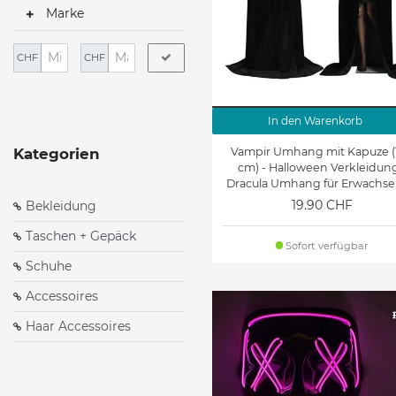
Marke
CHF
CHF
In den Warenkorb
Vampir Umhang mit Kapuze (
Kategorien
cm) - Halloween Verkleidung
Dracula Umhang für Erwachse
schwarz
19.90 CHF
Bekleidung
Taschen + Gepäck
Sofort verfügbar
Schuhe
Accessoires
Haar Accessoires