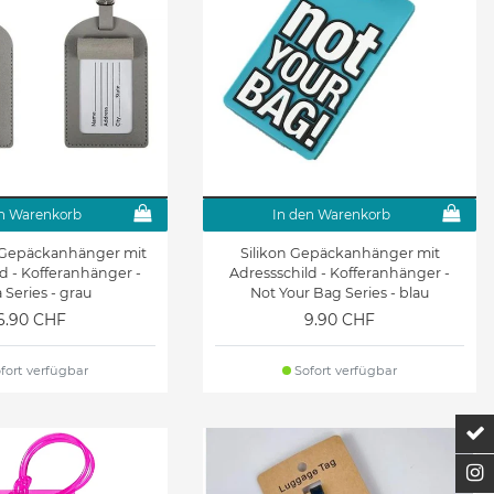
n Warenkorb
In den Warenkorb
 Gepäckanhänger mit
Silikon Gepäckanhänger mit
d - Kofferanhänger -
Adressschild - Kofferanhänger -
 Series - grau
Not Your Bag Series - blau
6.90 CHF
9.90 CHF
fort verfügbar
Sofort verfügbar
Z
F