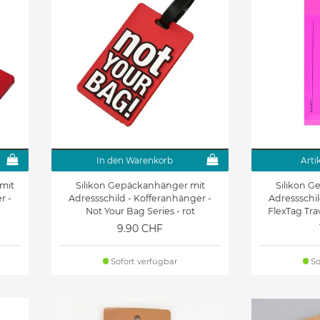
In den Warenkorb
Arti
mit
Silikon Gepäckanhänger mit
Silikon 
r -
Adressschild - Kofferanhänger -
Adressschil
Not Your Bag Series - rot
FlexTag Tra
9.90 CHF
Sofort verfügbar
So