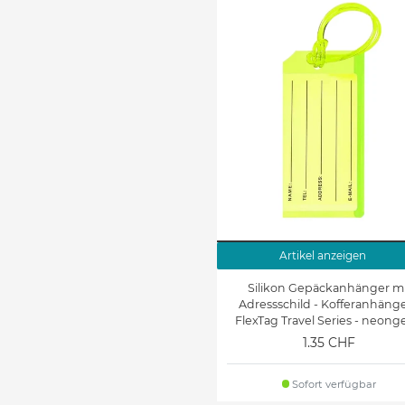
Artikel anzeigen
Silikon Gepäckanhänger mi
Adressschild - Kofferanhänge
FlexTag Travel Series - neong
grün
1.35 CHF
Sofort verfügbar