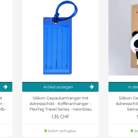
Artikel anzeigen
In de
t
Silikon Gepäckanhänger mit
Silikon 
r -
Adressschild - Kofferanhänger -
Adressschil
elb-
FlexTag Travel Series - neonblau
Siena
1.35 CHF
Sofort verfügbar
So