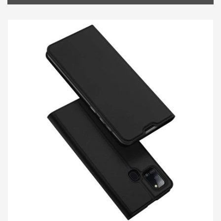
Samsung Galaxy A21s
Audio
Samsung Galaxy A21s
Selfie- und Fotozubehör
Samsung Galaxy A21s
Eingabegeräte
Samsung Galaxy A21s
Saisonales Zubehör