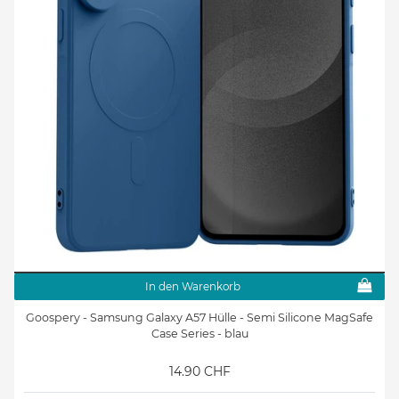
In den Warenkorb
Goospery - Samsung Galaxy A57 Hülle - Semi Silicone MagSafe
Case Series - blau
14.90 CHF