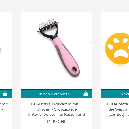
In den Warenkorb
In de
r mit
Fell-Entfilzungskamm mit 11
Fusselpfote 
 -
Klingen - Grobzackige
die Waschm
Unterfellbürste - für Katzen und
(2er-Set) 
Hunde - Size S - rosa
Haustier Haa
14.90 CHF