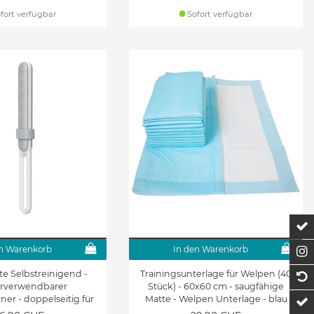
fort verfügbar
Sofort verfügbar
Z
n Warenkorb
In den Warenkorb
F
te Selbstreinigend -
Trainingsunterlage für Welpen (40
1
rverwendbarer
Stück) - 60x60 cm - saugfähige
ner - doppelseitig für
Matte - Welpen Unterlage - blau
t
& Tierhaare - weiss