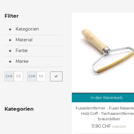
Filter
Kategorien
Material
Farbe
Marke
CHF
CHF
In den Warenkorb
Fusselentferner - Fusel Rasiere
Kategorien
Holz Griff - Tierhaarentferner
braun/silber
11.90 CHF
14.90 CHF