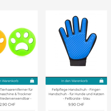
n Warenkorb
In den Warenkorb
Tierhaarentferner für
Fellpflege Handschuh - Finger-
aschine & Trockner
Handschuh - für Hunde und Katzen
- Wiederverwendbar -
- Fellbürste - blau
rentferner - grün/gelb
12.90 CHF
9.90 CHF