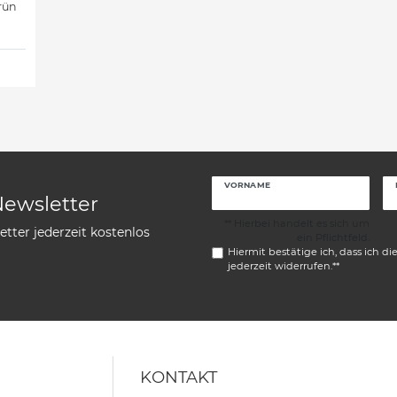
rün
VORNAME
Newsletter
** Hierbei handelt es sich um
tter jederzeit kostenlos
ein Pflichtfeld.
Hiermit bestätige ich, dass ich di
jederzeit widerrufen.**
KONTAKT