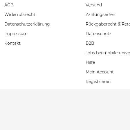
AGB
Versand
Widerrufs­recht
Zahlungsarten
Daten­schutz­erklärung
Rückgaberecht & Ret
Impressum
Datenschutz
Kontakt
B2B
Jobs bei mobile-unive
Hilfe
Mein Account
Registrieren
Einkaufswagen
Wunschliste
2026 Mobile Universe
| copyright & design by mediaria®