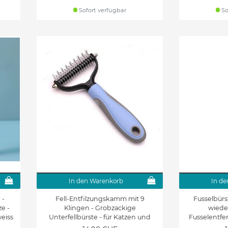
Sofort verfügbar
So
In den Warenkorb
In de
 -
Fell-Entfilzungskamm mit 9
Fusselbürs
e -
Klingen - Grobzackige
wiede
eiss
Unterfellbürste - für Katzen und
Fusselentfer
Hunde - Size M - blau
Kleidung 