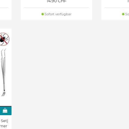
14.90 CHF
Sofort verfügbar
So
 Set)
rner