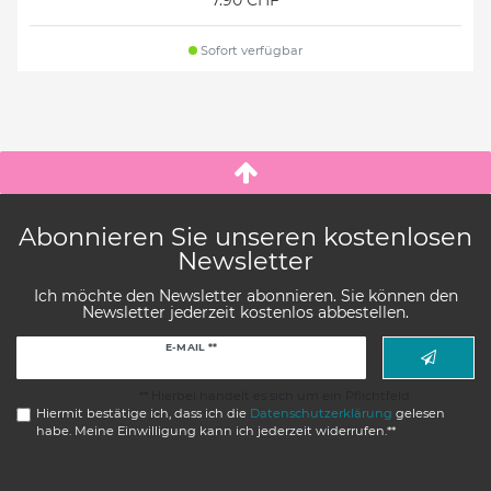
7.90 CHF
Sofort verfügbar
Abonnieren Sie unseren kostenlosen
Newsletter
Ich möchte den Newsletter abonnieren. Sie können den
Newsletter jederzeit kostenlos abbestellen.
Newsletter
E-MAIL **
Honig
** Hierbei handelt es sich um ein Pflichtfeld.
Hiermit bestätige ich, dass ich die
Daten­schutz­erklärung
gelesen
habe. Meine Einwilligung kann ich jederzeit widerrufen.**