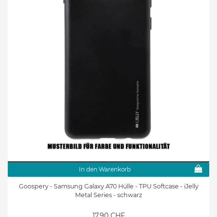
In den Warenkorb
Goospery - Samsung Galaxy A70 Hülle - TPU Softcase - iJelly
Metal Series - schwarz
17.90 CHF