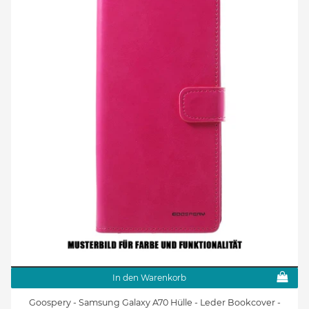
In den Warenkorb
Goospery - Samsung Galaxy A70 Hülle - Leder Bookcover -