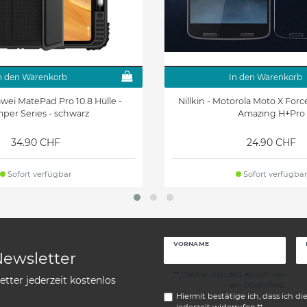
n den Warenkorb
In den Warenkorb
uawei MatePad Pro 10.8 Hülle -
Nillkin - Motorola Moto X Forc
per Series - schwarz
Amazing H+Pro
34.90 CHF
24.90 CHF
Sofort verfügbar
Sofort verfügbar
VORNAME
Newsletter
** Hierbei handelt es sich um
tter jederzeit kostenlos
ein Pflichtfeld.
Hiermit bestätige ich, dass ich di
jederzeit widerrufen.**