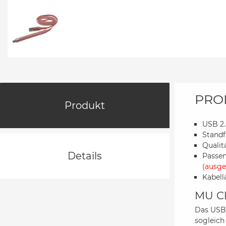
PRO
Produkt
USB 2.
Standf
Qualit
Details
Passen
(ausge
Kabell
MU Cl
Das USB 
sogleich