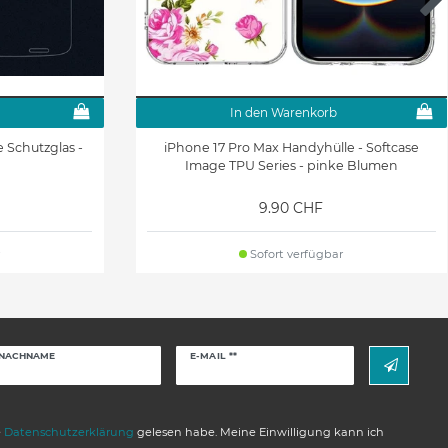
In den Warenkorb
e Schutzglas -
iPhone 17 Pro Max Handyhülle - Softcase
Image TPU Series - pinke Blumen
9.90 CHF
Sofort verfügbar
Newsletter
NACHNAME
E-MAIL **
Honig
e
Daten­schutz­erklärung
gelesen habe. Meine Einwilligung kann ich