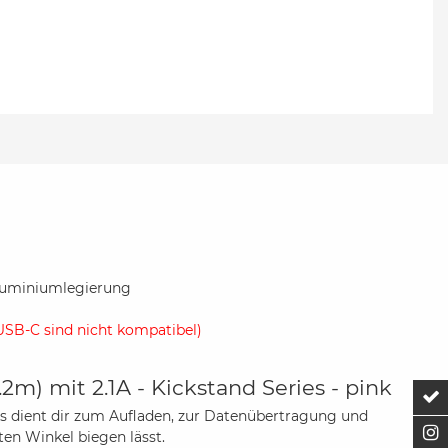
Aluminiumlegierung
SB-C sind nicht kompatibel)
m) mit 2.1A - Kickstand Series - pink
Z
s dient dir zum Aufladen, zur Datenübertragung und
F
en Winkel biegen lässt.