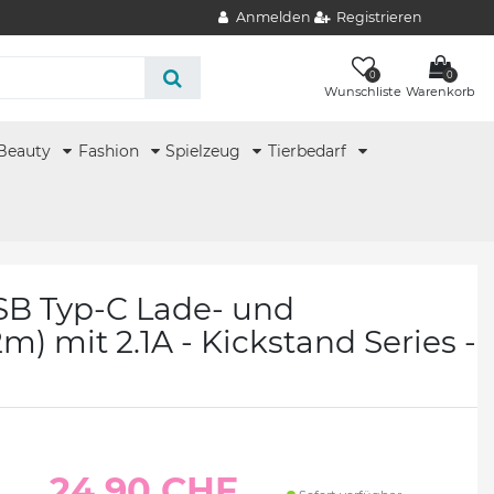
Anmelden
Registrieren
0
0
Wunschliste
Warenkorb
Beauty
Fashion
Spielzeug
Tierbedarf
SB Typ-C Lade- und
m) mit 2.1A - Kickstand Series -
24.90 CHF