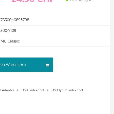
Sofort verfügbar
7630046893798
300-7109
MU Classic
den Warenkorb
d Adapter
USB Ladekabel
USB Typ-C Ladekabel