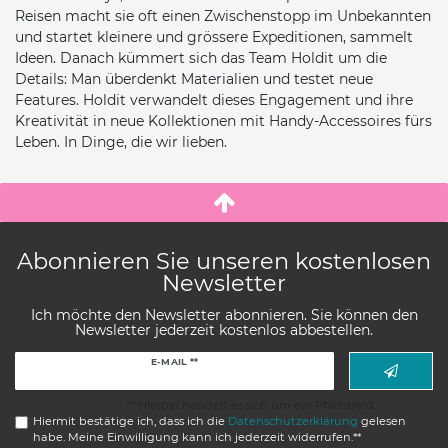
Reisen macht sie oft einen Zwischenstopp im Unbekannten
und startet kleinere und grössere Expeditionen, sammelt
Ideen. Danach kümmert sich das Team Holdit um die
Details: Man überdenkt Materialien und testet neue
Features. Holdit verwandelt dieses Engagement und ihre
Kreativität in neue Kollektionen mit Handy-Accessoires fürs
Leben. In Dinge, die wir lieben.
Abonnieren Sie unseren kostenlosen
Newsletter
Ich möchte den Newsletter abonnieren. Sie können den
Newsletter jederzeit kostenlos abbestellen.
Newsletter
E-MAIL **
Honig
** Hierbei handelt es sich um ein Pflichtfeld.
Hiermit bestätige ich, dass ich die
Daten­schutz­erklärung
gelesen
habe. Meine Einwilligung kann ich jederzeit widerrufen.**