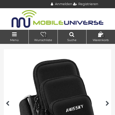
Anmelden
Registrieren
0
0
Menü
Wunschliste
Suche
Warenkorb