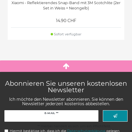
Xiaomi - Reflektierendes Snap-Band mit 3M Scotchlite (2er
Set in Weiss + Neongelb)
14.90 CHF
Sofort verfügbar
Abonnieren Sie unseren kostenlosen
Newsletter
Ich möchte den Newsletter abonnieren. Sie können den
Newsletter jederzeit kostenlos abbestellen.
Newsletter
E-MAIL **
Honig
** Hierbei handelt es sich um ein Pflichtfeld.
Hiermit bestätige ich, dass ich die
Daten­schutz­erklärung
gelesen