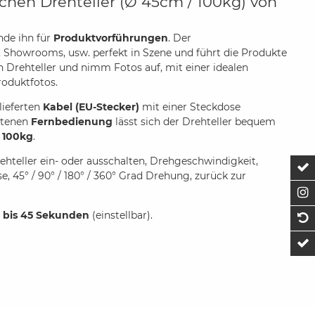
chen Drehteller (Ø 45cm / 100kg) von
ende ihn für
Produktvorführungen
. Der
 Showrooms, usw. perfekt in Szene und führt die Produkte
n Drehteller und nimm Fotos auf, mit einer idealen
roduktfotos.
lieferten
Kabel
(EU-Stecker)
mit einer Steckdose
ltenen
Fernbedienung
lässt sich der Drehteller bequem
n
100kg
.
rehteller ein- oder ausschalten, Drehgeschwindigkeit,
Z
, 45° / 90° / 180° / 360° Grad Drehung, zurück zur
F
 bis 45 Sekunden
(einstellbar).
1
t