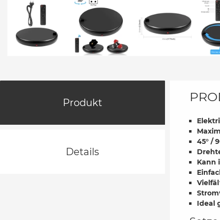
PRO
Produkt
Elektr
Maxima
45° / 
Details
Dreht
Kann 
Einfa
Vielf
Strom
Ideal 