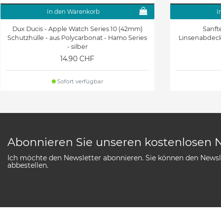
In den Warenkorb
I
Dux Ducis - Apple Watch Series 10 (42mm)
Sanft
Schutzhülle - aus Polycarbonat - Hamo Series
Linsenabdecku
- silber
14.90 CHF
Sofort verfügbar
Abonnieren Sie unseren kostenlosen 
Ich möchte den Newsletter abonnieren. Sie können den Newsle
abbestellen.