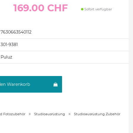
169.00 CHF
Sofort verfügbar
7630663540112
301-9381
Puluz
den Warenkorb
nd Fotozubehör
Studioausrüstung
Studioausrüstung Zubehör