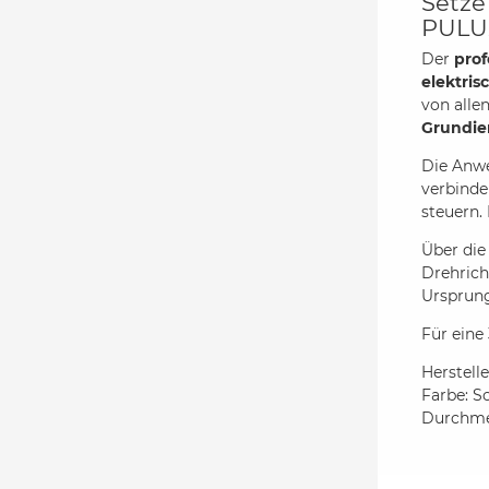
Setze
PULUZ
Der
prof
elektris
von alle
Grundi
Die Anwe
verbinde
steuern.
Über di
Drehrich
Ursprung
Für eine
Herstell
Farbe: S
Durchmes