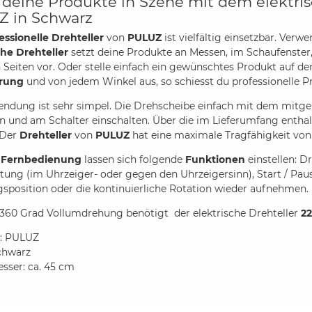
 deine Produkte in Szene mit dem elektris
 in Schwarz
essionelle Drehteller
von
PULUZ
ist vielfältig einsetzbar. Verw
che Drehteller
setzt deine Produkte an Messen, im Schaufenster,
n Seiten vor. Oder stelle einfach ein gewünschtes Produkt auf de
erung
und von jedem Winkel aus, so schiesst du professionelle P
ndung ist sehr simpel. Die Drehscheibe einfach mit dem
mitge
n und am Schalter einschalten. Über die im Lieferumfang entha
Der
Drehteller
von
PULUZ
hat eine maximale Tragfähigkeit vo
e
Fernbedienung
lassen sich folgende
Funktionen
einstellen: D
tung (im Uhrzeiger- oder gegen den Uhrzeigersinn), Start / Pause
sposition oder die kontinuierliche Rotation wieder aufnehmen.
 360 Grad Vollumdrehung benötigt der elektrische Drehteller
22
e: PULUZ
chwarz
ser: ca. 45 cm