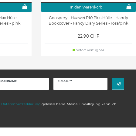
In den Warenkorb
ax Hülle -
Goospery - Huawei P10 Plus Hülle - Handy
ries - pink
Bookcover - Fancy Diary Series - rosa/pink
22.90 CHF
Sofort verfügbar
Newsletter
NACHNAME
E-MAIL **
Honig
e
Daten­schutz­erklärung
gelesen habe. Meine Einwilligung kann ich