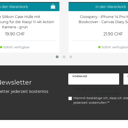
n den Warenkorb
In den Warenkorb
e Silikon Case Hülle mit
Goospery - iPhone 14 Pro M
ng für die Xiaoyi Yi 4K Action
Bookcover - Canvas Diary Se
Kamera - grün
19.90 CHF
21.90 CHF
Sofort verfügbar
Sofort verfügbar
VORNAME
Newsletter
** Hierbei handelt es sich um
tter jederzeit kostenlos
ein Pflichtfeld.
Hiermit bestätige ich, dass ich di
jederzeit widerrufen.**