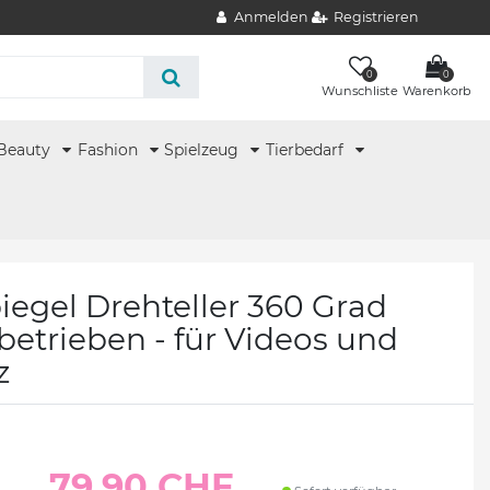
Anmelden
Registrieren
0
0
Wunschliste
Warenkorb
Beauty
Fashion
Spielzeug
Tierbedarf
piegel Drehteller 360 Grad
betrieben - für Videos und
z
79.90 CHF