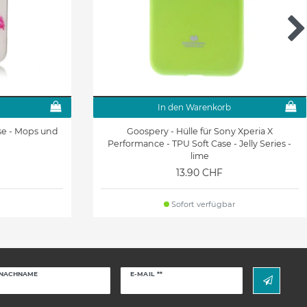
In den Warenkorb
ase - Mops und
Goospery - Hülle für Sony Xperia X
Performance - TPU Soft Case - Jelly Series -
lime
13.90 CHF
Sofort verfügbar
Newsletter
NACHNAME
E-MAIL **
Honig