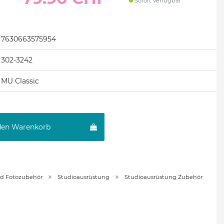
Sofort verfügbar
7630663575954
302-3242
MU Classic
den Warenkorb
nd Fotozubehör
Studioausrüstung
Studioausrüstung Zubehör