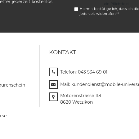
tter jederzeit kostenlos
ein Pflichtfeld.
Hiermit bestätige ich, dass ich di
jederzeit widerrufen.**
KONTAKT
Telefon:
043 534 69 01
Mail:
kundendienst@mobile-univers
ourenschein
Motorenstrasse 118
8620 Wetzikon
rse