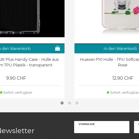
n den Warenkorb
In den Warenkorb
A1 Plus Handy Case - Hülle aus
Huawei P10 Hülle - TPU Softc
m TPU Plastik - transparent
Rose
9.90 CHF
12.90 CHF
Sofort verfügbar
Sofort verfügbar
VORNAME
Newsletter
** Hierbei handelt es sich um