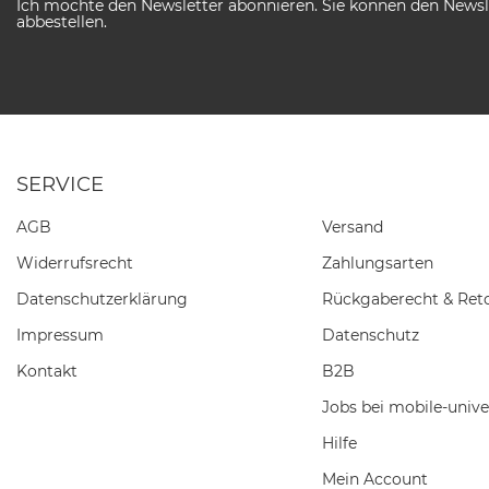
Ich möchte den Newsletter abonnieren. Sie können den Newsle
abbestellen.
SERVICE
AGB
Versand
Widerrufs­recht
Zahlungsarten
Daten­schutz­erklärung
Rückgaberecht & Ret
Impressum
Datenschutz
Kontakt
B2B
Jobs bei mobile-unive
Hilfe
Mein Account