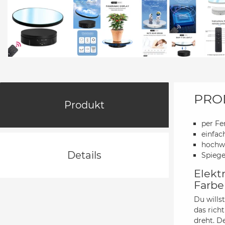
PRO
Produkt
per Fe
einfac
hochwe
Details
Spiege
Elekt
Farbe
Du wills
das rich
dreht. D