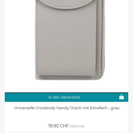
In den Warenkorb
Universelle Crossbody Handy Clutch mit Extrafach - grau
19.90 CHF
39.90 CHF