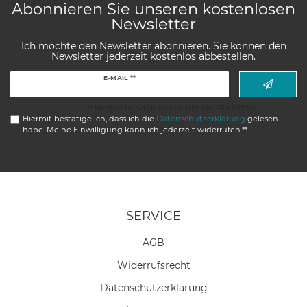
Abonnieren Sie unseren kostenlosen
Newsletter
Ich möchte den Newsletter abonnieren. Sie können den
Newsletter jederzeit kostenlos abbestellen.
Newsletter
E-MAIL **
Honig
** Hierbei handelt es sich um ein Pflichtfeld.
Hiermit bestätige ich, dass ich die
Daten­schutz­erklärung
gelesen
habe. Meine Einwilligung kann ich jederzeit widerrufen.**
SERVICE
AGB
Widerrufs­recht
Daten­schutz­erklärung