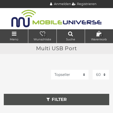
Anmelden
Registrieren
0
0
Menü
Wunschliste
Suche
Warenkorb
Multi USB Port
FILTER