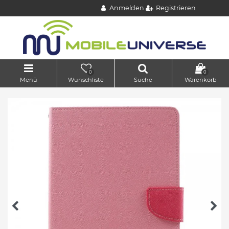
Anmelden
Registrieren
0
0
Menü
Wunschliste
Suche
Warenkorb