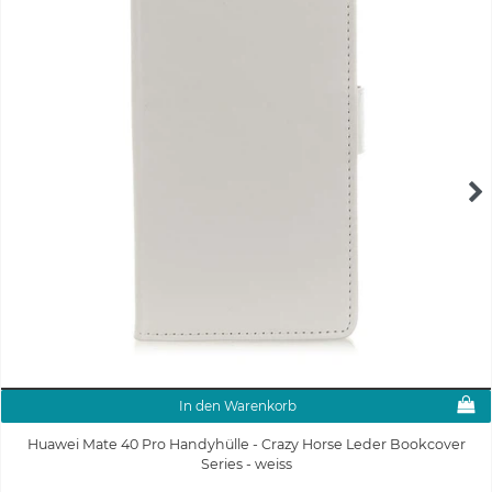
In den Warenkorb
Huawei Mate 40 Pro Handyhülle - Crazy Horse Leder Bookcover
Series - weiss