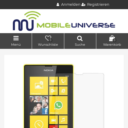
Anmelden
Registrieren
0
0
Menü
Wunschliste
Suche
Warenkorb