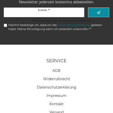
Newsletter jederzeit kostenlos abbestellen.
Newsletter
E-MAIL **
Honig
** Hierbei handelt es sich um ein Pflichtfeld.
Hiermit bestätige ich, dass ich die
Daten­schutz­erklärung
gelesen
habe. Meine Einwilligung kann ich jederzeit widerrufen.**
SERVICE
AGB
Widerrufs­recht
Daten­schutz­erklärung
Impressum
Kontakt
Versand