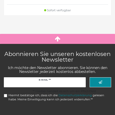
Sofort verfügbar
Abonnieren Sie unseren kostenlosen
Newsletter
Ich möchte den Newsletter abonnieren. Sie können den
Newsletter jederzeit kostenlos abbestellen.
Newsletter
E-MAIL **
Honig
** Hierbei handelt es sich um ein Pflichtfeld.
Hiermit bestätige ich, dass ich die
Daten­schutz­erklärung
gelesen
habe. Meine Einwilligung kann ich jederzeit widerrufen.**