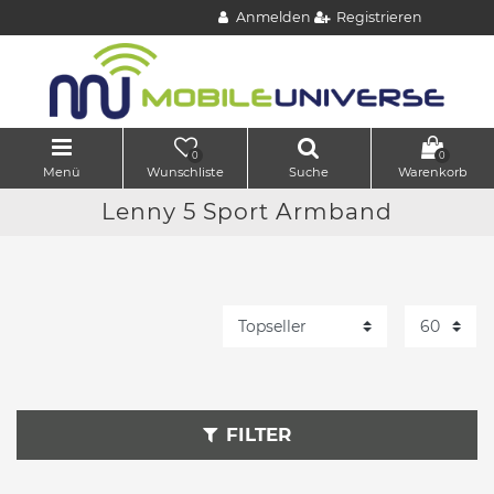
Anmelden
Registrieren
0
0
Menü
Wunschliste
Suche
Warenkorb
Lenny 5 Sport Armband
FILTER