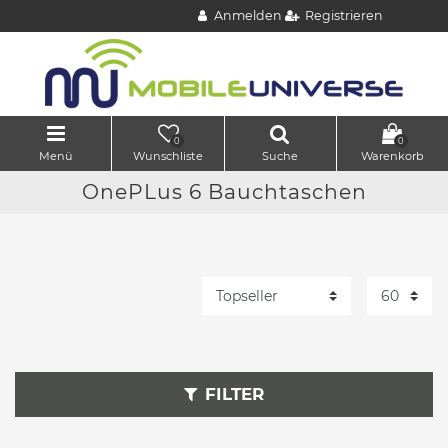
Anmelden
Registrieren
0
0
Menü
Wunschliste
Suche
Warenkorb
OnePLus 6 Bauchtaschen
FILTER