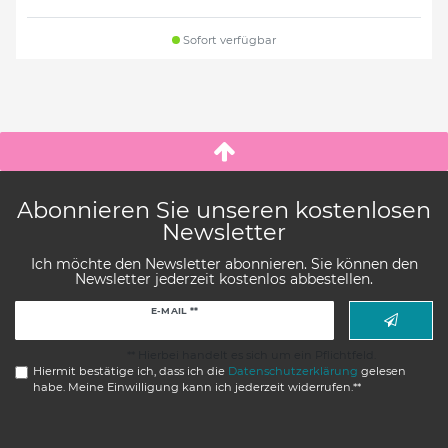
Sofort verfügbar
Abonnieren Sie unseren kostenlosen
Newsletter
Ich möchte den Newsletter abonnieren. Sie können den
Newsletter jederzeit kostenlos abbestellen.
Newsletter
E-MAIL **
Honig
** Hierbei handelt es sich um ein Pflichtfeld.
Hiermit bestätige ich, dass ich die
Daten­schutz­erklärung
gelesen
habe. Meine Einwilligung kann ich jederzeit widerrufen.**