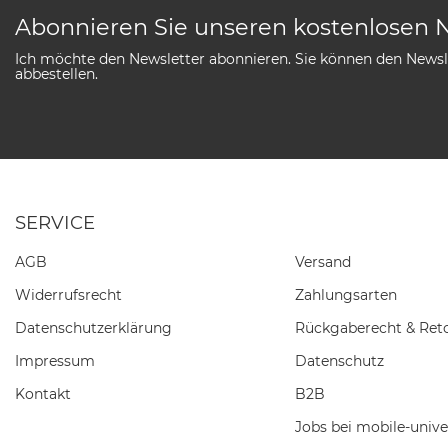
Abonnieren Sie unseren kostenlosen 
Ich möchte den Newsletter abonnieren. Sie können den Newsle
abbestellen.
SERVICE
AGB
Versand
Widerrufs­recht
Zahlungsarten
Daten­schutz­erklärung
Rückgaberecht & Ret
Impressum
Datenschutz
Kontakt
B2B
Jobs bei mobile-unive