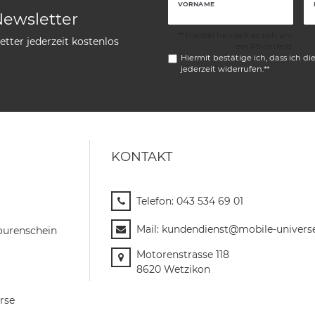
VORNAME
Newsletter
** Hierbei handelt es sich um
tter jederzeit kostenlos
ein Pflichtfeld.
Hiermit bestätige ich, dass ich di
jederzeit widerrufen.**
KONTAKT
Telefon:
043 534 69 01
Mail:
kundendienst@mobile-univers
ourenschein
Motorenstrasse 118
8620 Wetzikon
rse