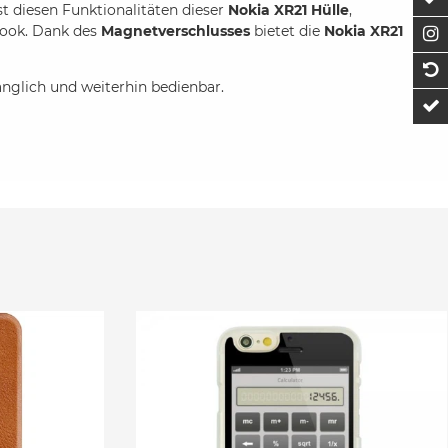
t diesen Funktionalitäten dieser
Nokia XR21 Hülle
,
Look. Dank des
Magnetverschlusses
bietet die
Nokia XR21
F
1
nglich und weiterhin bedienbar.
t