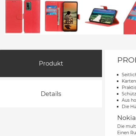
PRO
Produkt
Seitli
Karten
Prakti
Details
Schütz
Aus ho
Die Hü
Nokia
Die mult
Einen Ru