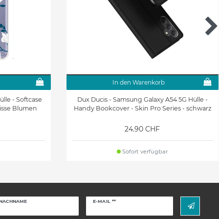
In den Warenkorb
le - Softcase
Dux Ducis - Samsung Galaxy A54 5G Hülle -
eisse Blumen
Handy Bookcover - Skin Pro Series - schwarz
24.90 CHF
Sofort verfügbar
Newsletter
NACHNAME
E-MAIL **
Honig