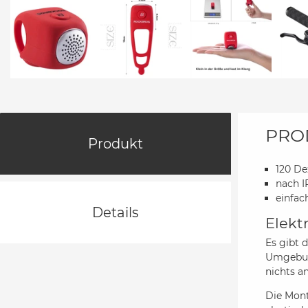
PRO
Produkt
120 De
nach I
einfa
Details
Elekt
Es gibt 
Umgebun
nichts a
Die Mont