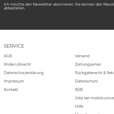
Ich möchte den Newsletter abonnieren. Sie können den Newsle
abbestellen.
SERVICE
AGB
Versand
Widerrufs­recht
Zahlungsarten
Daten­schutz­erklärung
Rückgaberecht & Ret
Impressum
Datenschutz
Kontakt
B2B
Jobs bei mobile-unive
Hilfe