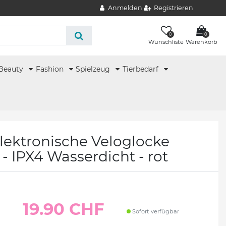
Anmelden
Registrieren
0
0
Wunschliste
Warenkorb
Beauty
Fashion
Spielzeug
Tierbedarf
ektronische Veloglocke
- IPX4 Wasserdicht - rot
19.90 CHF
Sofort verfügbar