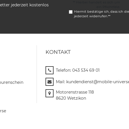
** Hierbei handelt es sich um
tter jederzeit kostenlos
ein Pflichtfeld.
Hiermit bestätige ich, dass ich di
jederzeit widerrufen.**
KONTAKT
Telefon:
043 534 69 01
Mail:
kundendienst@mobile-univers
ourenschein
Motorenstrasse 118
8620 Wetzikon
rse