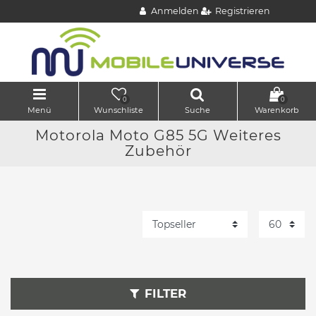
Anmelden
Registrieren
0
0
Menü
Wunschliste
Suche
Warenkorb
Motorola Moto G85 5G Weiteres
Zubehör
FILTER