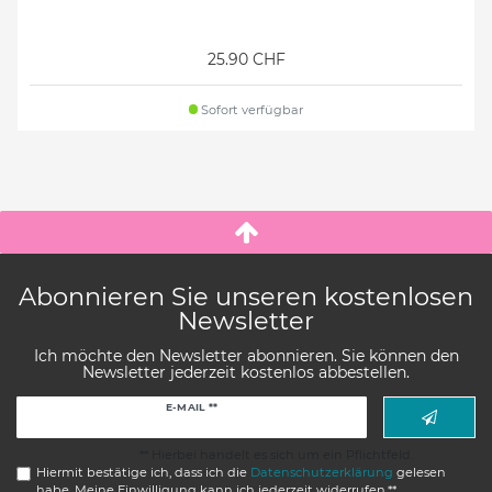
25.90 CHF
Sofort verfügbar
Abonnieren Sie unseren kostenlosen
Newsletter
Ich möchte den Newsletter abonnieren. Sie können den
Newsletter jederzeit kostenlos abbestellen.
Newsletter
E-MAIL **
Honig
** Hierbei handelt es sich um ein Pflichtfeld.
Hiermit bestätige ich, dass ich die
Daten­schutz­erklärung
gelesen
habe. Meine Einwilligung kann ich jederzeit widerrufen.**