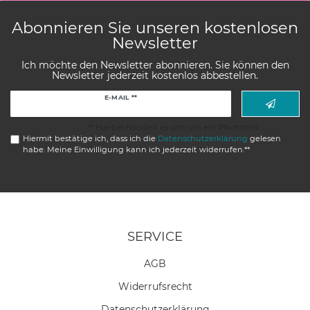
Abonnieren Sie unseren kostenlosen
Newsletter
Ich möchte den Newsletter abonnieren. Sie können den
Newsletter jederzeit kostenlos abbestellen.
Newsletter
E-MAIL **
Honig
** Hierbei handelt es sich um ein Pflichtfeld.
Hiermit bestätige ich, dass ich die
Daten­schutz­erklärung
gelesen
habe. Meine Einwilligung kann ich jederzeit widerrufen.**
SERVICE
AGB
Widerrufs­recht
Daten­schutz­erklärung