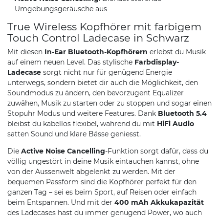
Umgebungsgeräusche aus
True Wireless Kopfhörer mit farbigem
Touch Control Ladecase in Schwarz
Mit diesen
In-Ear Bluetooth-Kopfhörern
erlebst du Musik
auf einem neuen Level. Das stylische
Farbdisplay-
Ladecase
sorgt nicht nur für genügend Energie
unterwegs, sondern bietet dir auch die Möglichkeit, den
Soundmodus zu ändern, den bevorzugent Equalizer
zuwähen, Musik zu starten oder zu stoppen und sogar einen
Stopuhr Modus und weitere Features. Dank
Bluetooth 5.4
bleibst du kabellos flexibel, während du mit
HiFi Audio
satten Sound und klare Bässe geniesst.
Die
Active Noise Cancelling
-Funktion sorgt dafür, dass du
völlig ungestört in deine Musik eintauchen kannst, ohne
von der Aussenwelt abgelenkt zu werden. Mit der
bequemen Passform sind die Kopfhörer perfekt für den
ganzen Tag – sei es beim Sport, auf Reisen oder einfach
beim Entspannen. Und mit der
400 mAh Akkukapazität
des Ladecases hast du immer genügend Power, wo auch