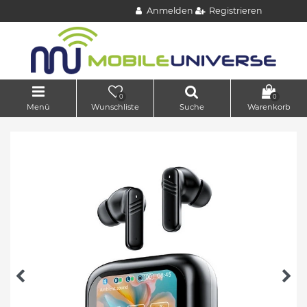
Anmelden
Registrieren
0
0
Menü
Wunschliste
Suche
Warenkorb