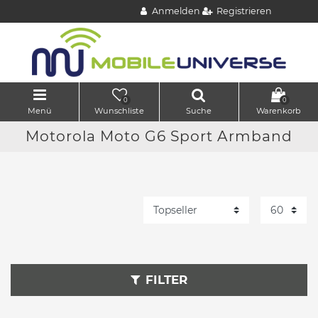
Anmelden
Registrieren
0
0
Menü
Wunschliste
Suche
Warenkorb
Motorola Moto G6 Sport Armband
FILTER