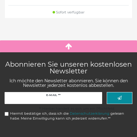
Sofort verfügbar
Abonnieren Sie unseren kostenlosen
Newsletter
Ich möchte den Newsletter abonnieren. Sie können den
Newsletter jederzeit kostenlos abbestellen.
Newsletter
E-MAIL **
Honig
** Hierbei handelt es sich um ein Pflichtfeld.
Hiermit bestätige ich, dass ich die
Daten­schutz­erklärung
gelesen
habe. Meine Einwilligung kann ich jederzeit widerrufen.**