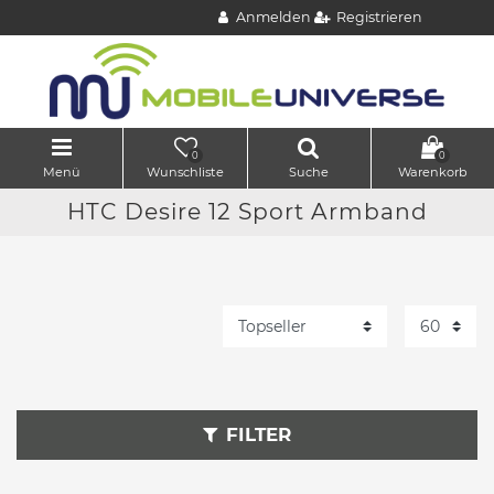
Anmelden
Registrieren
0
0
Menü
Wunschliste
Suche
Warenkorb
HTC Desire 12 Sport Armband
FILTER