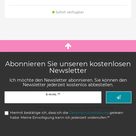
Sofort verfügbar
Abonnieren Sie unseren kostenlosen
Newsletter
Ich möchte den Newsletter abonnieren. Sie können den
Newsletter jederzeit kostenlos abbestellen.
Newsletter
E-MAIL **
Honig
** Hierbei handelt es sich um ein Pflichtfeld.
Hiermit bestätige ich, dass ich die
Daten­schutz­erklärung
gelesen
habe. Meine Einwilligung kann ich jederzeit widerrufen.**