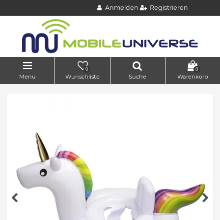
Anmelden
Registrieren
0
0
Menü
Wunschliste
Suche
Warenkorb