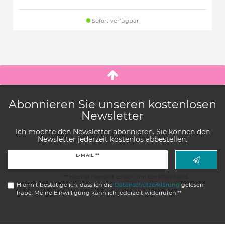
Sofort verfügbar
Abonnieren Sie unseren kostenlosen
Newsletter
Ich möchte den Newsletter abonnieren. Sie können den
Newsletter jederzeit kostenlos abbestellen.
Newsletter
E-MAIL **
Honig
** Hierbei handelt es sich um ein Pflichtfeld.
Hiermit bestätige ich, dass ich die
Daten­schutz­erklärung
gelesen
habe. Meine Einwilligung kann ich jederzeit widerrufen.**