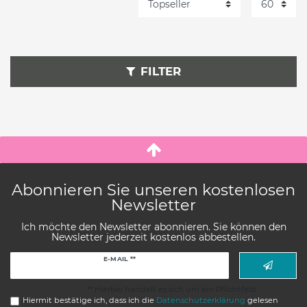
FILTER
Abonnieren Sie unseren kostenlosen
Newsletter
Ich möchte den Newsletter abonnieren. Sie können den
Newsletter jederzeit kostenlos abbestellen.
Newsletter
E-MAIL **
Honig
** Hierbei handelt es sich um ein Pflichtfeld.
Hiermit bestätige ich, dass ich die
Daten­schutz­erklärung
gelesen