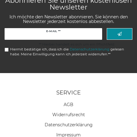
Abonnieren Sie unseren kostenlosen
Newsletter
Ich möchte den Newsletter abonnieren. Sie können den
Newsletter jederzeit kostenlos abbestellen.
Newsletter
E-MAIL **
Honig
** Hierbei handelt es sich um ein Pflichtfeld.
Hiermit bestätige ich, dass ich die
Daten­schutz­erklärung
gelesen
habe. Meine Einwilligung kann ich jederzeit widerrufen.**
SERVICE
AGB
Widerrufs­recht
Daten­schutz­erklärung
Impressum