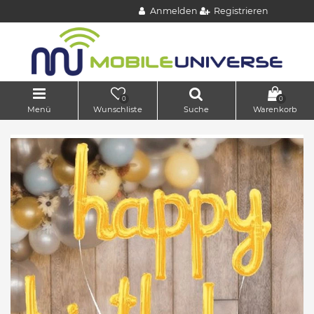
Anmelden
Registrieren
0
0
Menü
Wunschliste
Suche
Warenkorb