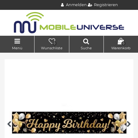
Anmelden
Registrieren
0
0
Menü
Wunschliste
Suche
Warenkorb