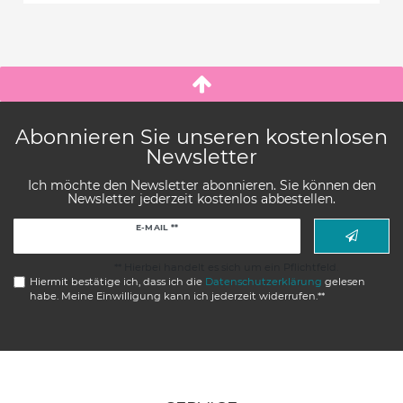
Abonnieren Sie unseren kostenlosen
Newsletter
Ich möchte den Newsletter abonnieren. Sie können den
Newsletter jederzeit kostenlos abbestellen.
Newsletter
E-MAIL **
Honig
** Hierbei handelt es sich um ein Pflichtfeld.
Hiermit bestätige ich, dass ich die
Daten­schutz­erklärung
gelesen
habe. Meine Einwilligung kann ich jederzeit widerrufen.**