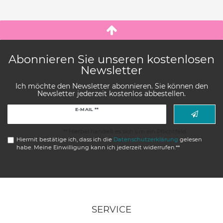
Abonnieren Sie unseren kostenlosen
Newsletter
Ich möchte den Newsletter abonnieren. Sie können den
Newsletter jederzeit kostenlos abbestellen.
Newsletter
E-MAIL **
Honig
** Hierbei handelt es sich um ein Pflichtfeld.
Hiermit bestätige ich, dass ich die
Daten­schutz­erklärung
gelesen
habe. Meine Einwilligung kann ich jederzeit widerrufen.**
SERVICE