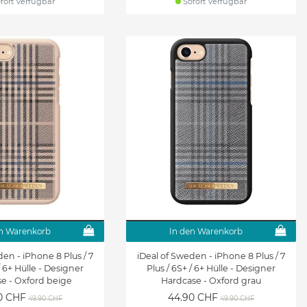
fort verfügbar
Sofort verfügbar
n Warenkorb
In den Warenkorb
den - iPhone 8 Plus / 7
iDeal of Sweden - iPhone 8 Plus / 7
/ 6+ Hülle - Designer
Plus / 6S+ / 6+ Hülle - Designer
e - Oxford beige
Hardcase - Oxford grau
0 CHF
44.90 CHF
49.90 CHF
49.90 CHF