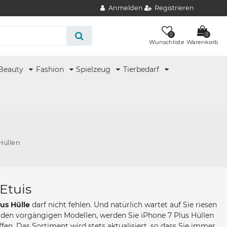
Anmelden
Registrieren
0
0
Wunschliste
Warenkorb
Beauty
Fashion
Spielzeug
Tierbedarf
Hüllen
Etuis
us Hülle
darf nicht fehlen. Und natürlich wartet auf Sie riesen
 den vorgängigen Modellen, werden Sie iPhone 7 Plus Hüllen
fen. Das Sortiment wird stets aktualisiert, so dass Sie immer