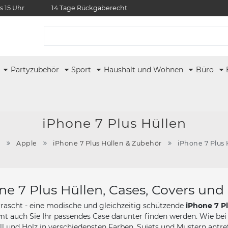
s 15 Uhr
14 Tage Rückgaberecht
r
Partyzubehör
Sport
Haushalt und Wohnen
Büro
iPhone 7 Plus Hüllen
e
Apple
iPhone 7 Plus Hüllen & Zubehör
iPhone 7 Plus 
ne 7 Plus Hüllen, Cases, Covers und 
rascht - eine modische und gleichzeitig schützende
iPhone 7 Pl
mt auch Sie Ihr passendes Case darunter finden werden. Wie bei
ll und Holz in verschiedensten Farben, Sujets und Mustern antref