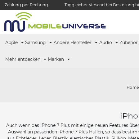
Zahlung per Rechung
Taggleicher Versand bei Bestellung bi
Apple
Samsung
Andere Hersteller
Audio
Zubehö
Mehr entdecken
Marken
Hom
iPho
Auch wenn das iPhone 7 Plus mit einige neuen Features über
Auswahl an passenden iPhone 7 Plus Hüllen, so dass bestim
aus Echtleder,
Leder
,
Plastik
, elastisches Plastik,
Silikon
, Meta