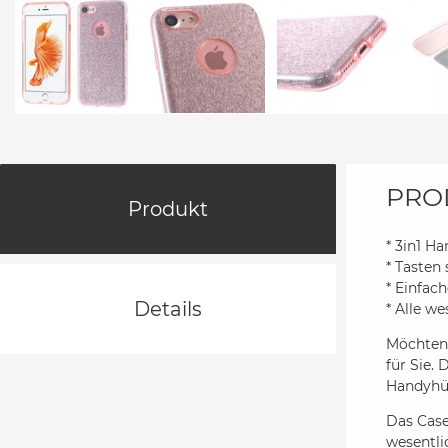
PRO
Produkt
* 3in1 H
* Tasten
* Einfac
Details
* Alle w
Möchten 
für Sie. 
Handyhül
Das Case 
wesentli