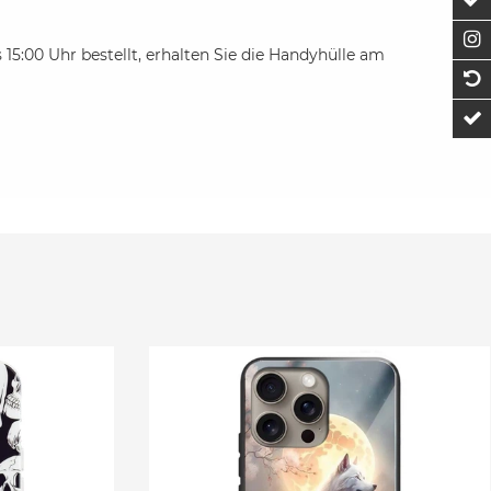
Z
F
 15:00 Uhr bestellt, erhalten Sie die Handyhülle am
1
t