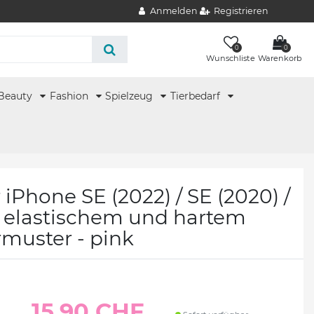
Anmelden
Registrieren
0
0
Wunschliste
Warenkorb
Beauty
Fashion
Spielzeug
Tierbedarf
iPhone SE (2022) / SE (2020) /
us elastischem und hartem
ermuster - pink
15.90 CHF