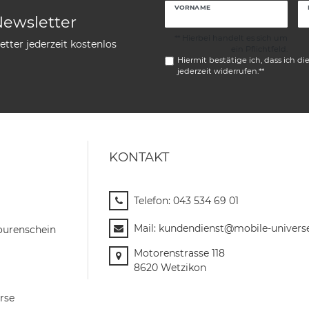
VORNAME
Newsletter
** Hierbei handelt es sich um
tter jederzeit kostenlos
ein Pflichtfeld.
Hiermit bestätige ich, dass ich di
jederzeit widerrufen.**
KONTAKT
Telefon:
043 534 69 01
Mail:
kundendienst@mobile-univers
ourenschein
Motorenstrasse 118
8620 Wetzikon
rse