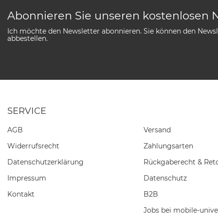
Abonnieren Sie unseren kostenlosen 
Ich möchte den Newsletter abonnieren. Sie können den Newsle
abbestellen.
SERVICE
AGB
Versand
Widerrufs­recht
Zahlungsarten
Daten­schutz­erklärung
Rückgaberecht & Ret
Impressum
Datenschutz
Kontakt
B2B
Jobs bei mobile-unive