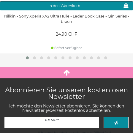
In den Warenkorb
Nillkin - Sony Xperia XA2 Ultra Hülle - Leder Book Case - Qin Series -
braun
24.90 CHF
Sofort verfügbar
Abonnieren Sie unseren kostenlosen
Newsletter
Ich möchte den Newsletter abonnieren. Sie können den
Newsletter jederzeit kostenlos abbestellen.
Newsletter
E-MAIL **
Honig
** Hierbei handelt es sich um ein Pflichtfeld.