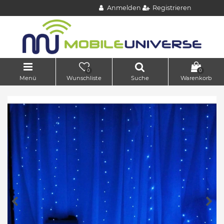
Anmelden
Registrieren
0
0
Menü
Wunschliste
Suche
Warenkorb