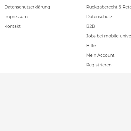
Daten­schutz­erklärung
Rückgaberecht & Ret
Impressum
Datenschutz
Kontakt
B2B
Jobs bei mobile-unive
Hilfe
Mein Account
Registrieren
Einkaufswagen
Wunschliste
2026 Mobile Universe
| copyright & design by mediaria®
*Alle Preise inkl. MwSt., zzgl. Versandkosten