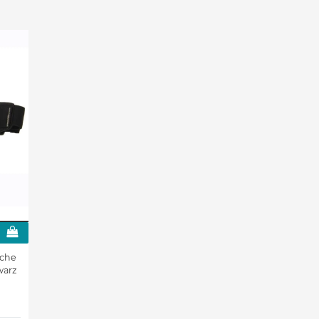
sche
warz