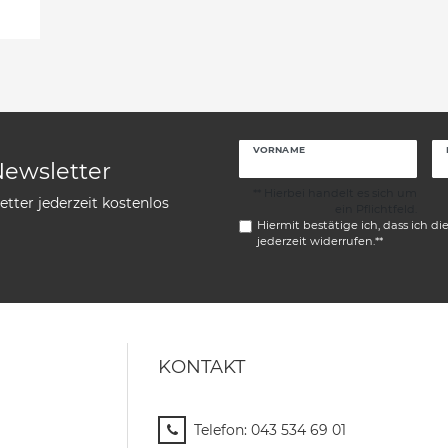
VORNAME
Newsletter
** Hierbei handelt es sich um
tter jederzeit kostenlos
ein Pflichtfeld.
Hiermit bestätige ich, dass ich di
jederzeit widerrufen.**
KONTAKT
Telefon:
043 534 69 01