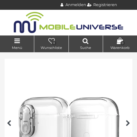
Anmelden
Registrieren
0
0
Menü
Wunschliste
Suche
Warenkorb