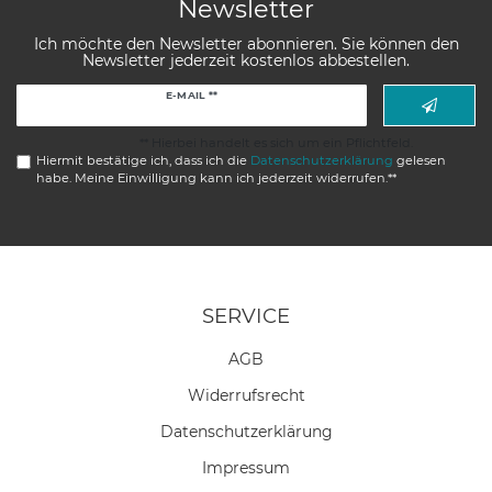
Newsletter
Ich möchte den Newsletter abonnieren. Sie können den
Newsletter jederzeit kostenlos abbestellen.
Newsletter
E-MAIL **
Honig
** Hierbei handelt es sich um ein Pflichtfeld.
Hiermit bestätige ich, dass ich die
Daten­schutz­erklärung
gelesen
habe. Meine Einwilligung kann ich jederzeit widerrufen.**
SERVICE
AGB
Widerrufs­recht
Daten­schutz­erklärung
Impressum