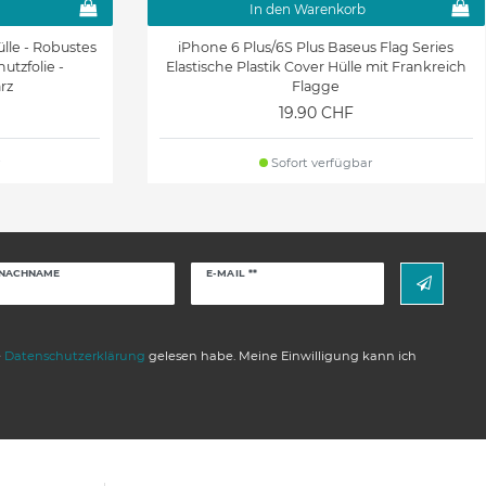
In den Warenkorb
lle - Robustes
iPhone 6 Plus/6S Plus Baseus Flag Series
hutzfolie -
Elastische Plastik Cover Hülle mit Frankreich
rz
Flagge
19.90 CHF
Sofort verfügbar
Newsletter
NACHNAME
E-MAIL **
Honig
e
Daten­schutz­erklärung
gelesen habe. Meine Einwilligung kann ich