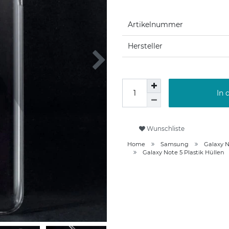
Artikelnummer
Hersteller
In 
Wunschliste
Home
Samsung
Galaxy N
Galaxy Note 5 Plastik Hüllen