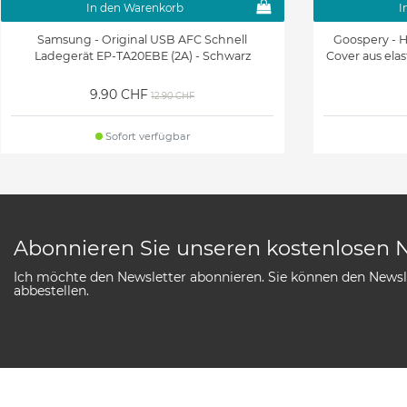
In den Warenkorb
I
Samsung - Original USB AFC Schnell
Goospery - Hü
Ladegerät EP-TA20EBE (2A) - Schwarz
Cover aus elas
9.90 CHF
12.90 CHF
Sofort verfügbar
Abonnieren Sie unseren kostenlosen 
Ich möchte den Newsletter abonnieren. Sie können den Newsle
abbestellen.