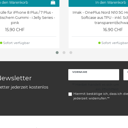
n den Warenkorb
In den Warenkorb
lle für iPhone 8 Plus / 7 Plus -
Imak - OnePlus Nord N10 5G Hü
tischem Gummi - i Jelly Series -
Softcase aus TPU - inkl. Sc
pink
transparent/schwa
15.90 CHF
16.90 CHF
Sofort verfügbar
Sofort verfügbar
VORNAME
Newsletter
** Hierbei handelt es sich um
tter jederzeit kostenlos
ein Pflichtfeld.
Hiermit bestätige ich, dass ich di
jederzeit widerrufen.**