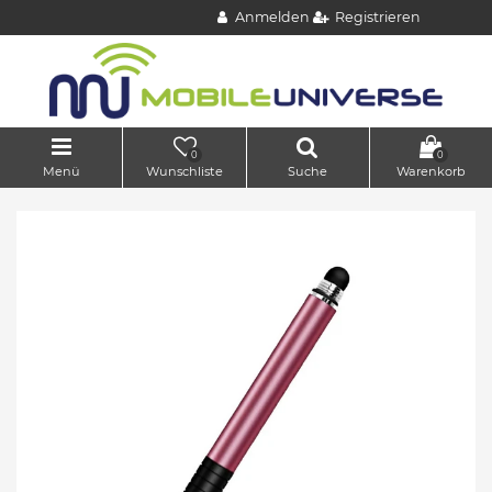
Anmelden
Registrieren
0
0
Menü
Wunschliste
Suche
Warenkorb