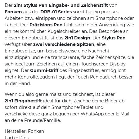
Der
2in1 Stylus Pen Eingabe- und Zeichenstift
von
Fonken
aus der
DRB-01 Series
sorgt für ein präzises
Arbeiten bzw. eintippen und zeichnen am Smartphone oder
Tablet. Der
Präzisions Pen
fühlt sich in der Anwendung wie
ein herkömmlicher Kugelschreiber an. Das Besondere an
diesem Eingabestift ist das
2in1 Design
. Der
Stylus Pen
verfügt über
zwei verschiedene Spitzen
, eine
Eingabespitze, um beispielsweise eine Nachricht
einzutippen und eine transparente, flache Zeichenspitze, die
sich ideal zum Zeichnen auf einem Touchscreen Display
eignet. Der
Gummi-Griff
des Eingabestiftes, ermöglicht
mehr Kontrolle, zudem liegt der Touch Pen dadurch besser
in der Hand.
Wenn du also gerne malst und zeichnest, ist dieser
2in1
Eingabestift
ideal für dich. Zeichne deine Bilder ab
sofort direkt auf dein Smartphone/Tablet und
verschicke diese ganz bequem per WhatsApp oder E-Mail
an deine Freunde/Familie.
Hersteller: Fonken
Farbe: Pink