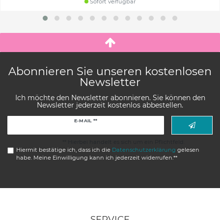
Sofort verfügbar
Abonnieren Sie unseren kostenlosen
Newsletter
Ich möchte den Newsletter abonnieren. Sie können den
Newsletter jederzeit kostenlos abbestellen.
Newsletter
E-MAIL **
Honig
** Hierbei handelt es sich um ein Pflichtfeld.
Hiermit bestätige ich, dass ich die
Daten­schutz­erklärung
gelesen
habe. Meine Einwilligung kann ich jederzeit widerrufen.**
SERVICE